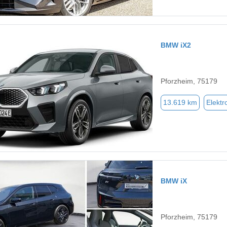
BMW iX2
Pforzheim, 75179
13.619 km
Elektr
BMW iX
Pforzheim, 75179