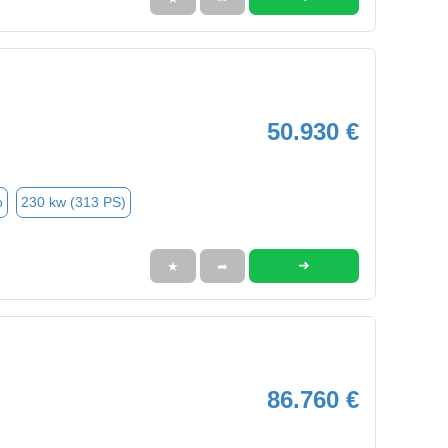
50.930 €
o
230 kw (313 PS)
➜
★
➦
86.760 €