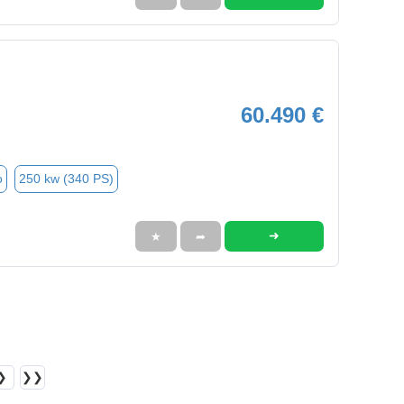
60.490 €
o
250 kw (340 PS)
➜
★
➦
❯
❯❯