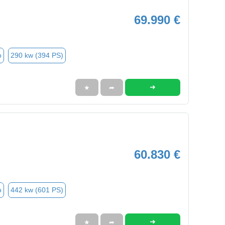
69.990 €
o
290 kw (394 PS)
➜
★
➦
60.830 €
o
442 kw (601 PS)
➜
★
➦