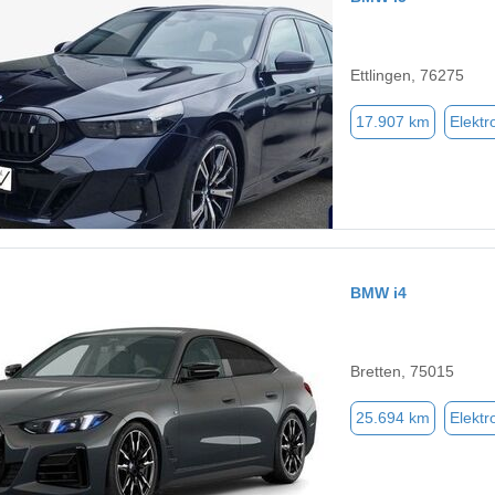
Ettlingen, 76275
17.907 km
Elektr
BMW i4
Bretten, 75015
25.694 km
Elektr