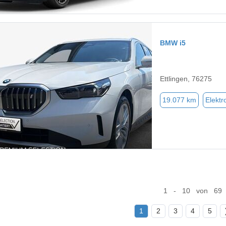
BMW i5
Ettlingen, 76275
19.077 km
Elektr
1 - 10 von 69
1
2
3
4
5