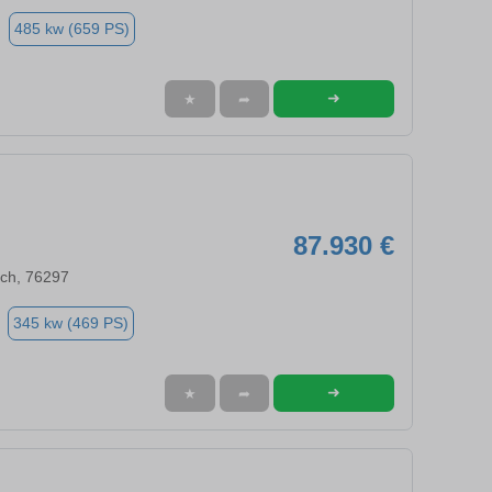
485 kw (659 PS)
➜
★
➦
87.930 €
och, 76297
345 kw (469 PS)
➜
★
➦