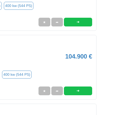
o
400 kw (544 PS)
➜
★
➦
104.900 €
400 kw (544 PS)
➜
★
➦