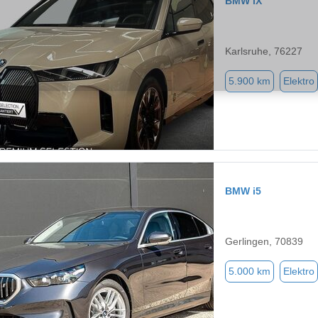
BMW iX
Karlsruhe, 76227
5.900 km
Elektro
BMW i5
Gerlingen, 70839
5.000 km
Elektro