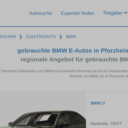
Ratgeber
Autosuche
Experten finden
SUCHEN
❯
ELEKTROAUTO
❯
BMW
gebrauchte BMW E-Autos in Pforzhei
regionale Angebot für gebrauchte B
n Pforzheim Elektroautos von BMW bei Automarkt-Pforzheim.de Ob als Gebrauchtwag
Modelle von BMW, die in Pforzheim ve
BMW i7
Karlsruhe, 76227