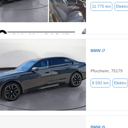
11.775 km
Elektr
BMW i7
Pforzheim, 75179
8.592 km
Elektro
BMW i5