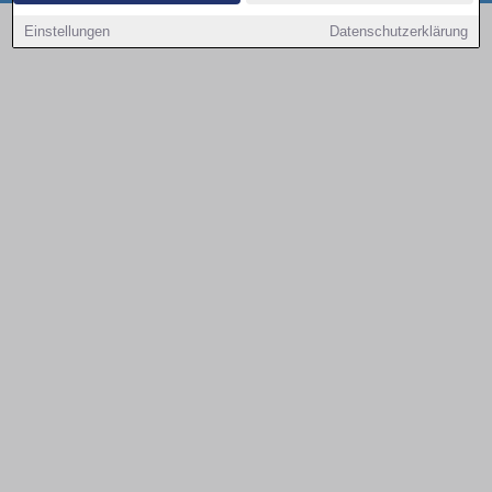
Copyright © 2000 - 2026 | 1A Infosysteme GmbH | Content by: 1a-sites-autos
Einstellungen
Datenschutzerklärung
08.08.2026