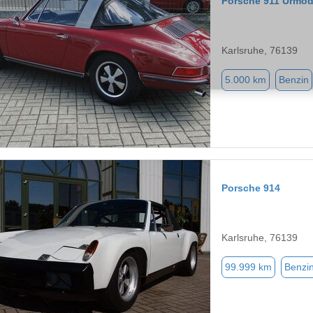
Porsche 911 Urmod
Karlsruhe, 76139
5.000 km
Benzin
Porsche 914
Karlsruhe, 76139
99.999 km
Benzi