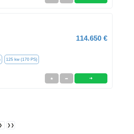
114.650 €
n
125 kw (170 PS)
➜
★
➦
❯
❯❯