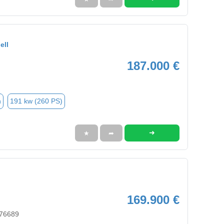
ell
187.000 €
n
191 kw (260 PS)
➜
★
➦
169.900 €
 76689