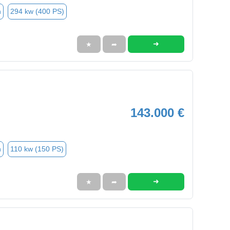
n
294 kw (400 PS)
➜
★
➦
143.000 €
n
110 kw (150 PS)
➜
★
➦