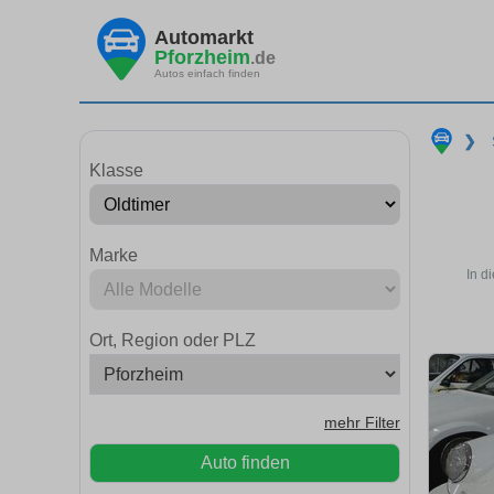
Automarkt
Pforzheim
.de
Autos einfach finden
❯
Klasse
Marke
In d
Ort, Region oder PLZ
mehr Filter
Auto finden