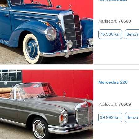
Karlsdorf, 76689
76.500 km
Benzi
Mercedes 220
Karlsdorf, 76689
99.999 km
Benzi