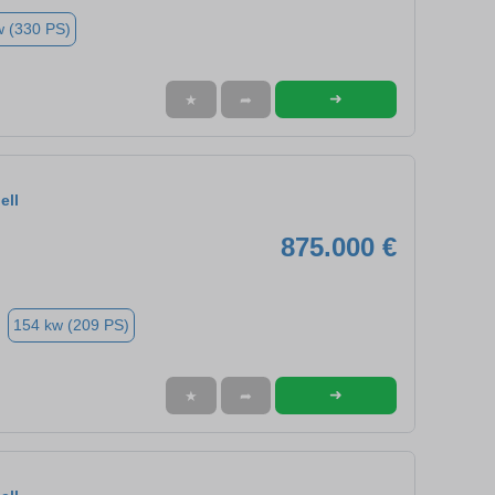
w (330 PS)
➜
★
➦
ell
875.000 €
154 kw (209 PS)
➜
★
➦