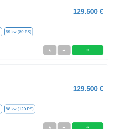
129.500 €
n
59 kw (80 PS)
➜
★
➦
129.500 €
n
88 kw (120 PS)
➜
★
➦