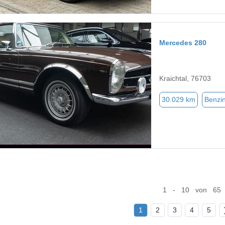
Mercedes 280
Kraichtal, 76703
30.029 km
Benzi
1 - 10 von 65
1
2
3
4
5