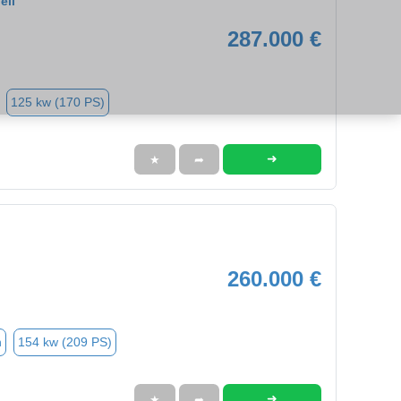
ell
287.000 €
125 kw (170 PS)
➜
★
➦
260.000 €
n
154 kw (209 PS)
➜
★
➦