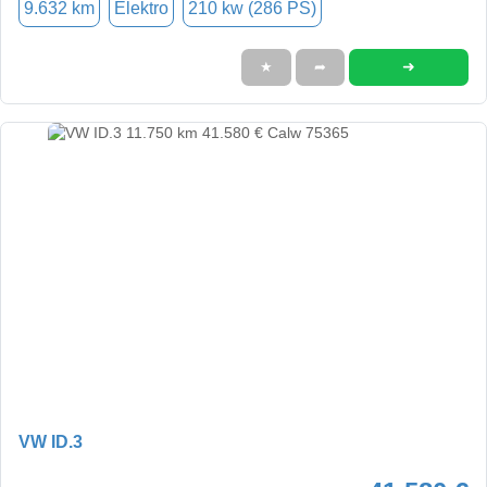
9.632 km
Elektro
210 kw (286 PS)
➜
★
➦
VW ID.3