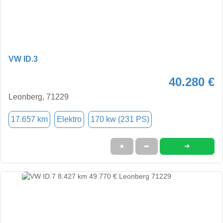
VW ID.3
40.280 €
Leonberg, 71229
17.657 km
Elektro
170 kw (231 PS)
➜
★
➦