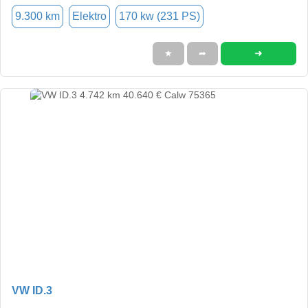
9.300 km
Elektro
170 kw (231 PS)
➜
★
➦
VW ID.3