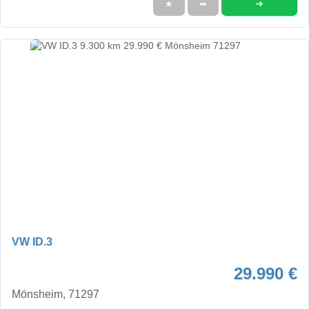
➜
★
➦
VW ID.3
29.990 €
Mönsheim, 71297