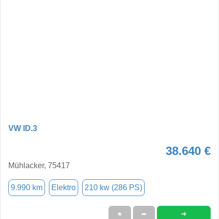
VW ID.3
38.640 €
Mühlacker, 75417
9.990 km
Elektro
210 kw (286 PS)
➜
★
➦