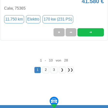
41.580 €
Calw, 75365
11.750 km
Elektro
170 kw (231 PS)
➜
★
➦
1 - 10 von 28
1
2
3
❯
❯❯