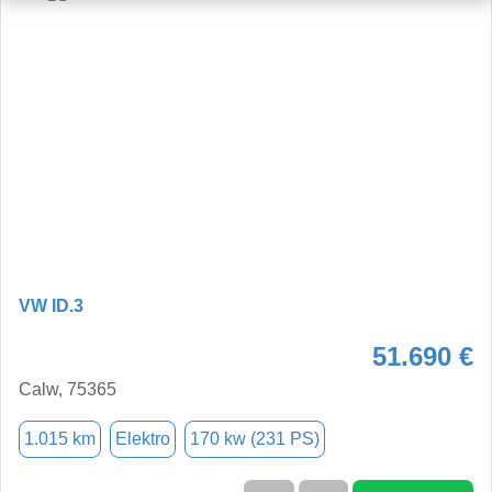
VW ID.3
51.690 €
Calw, 75365
1.015 km
Elektro
170 kw (231 PS)