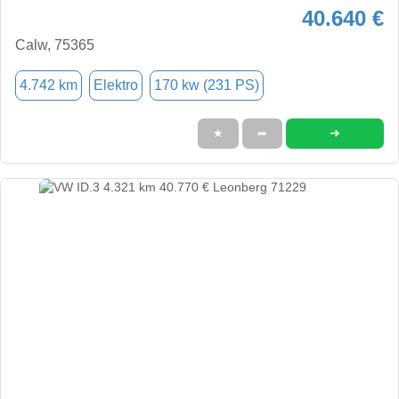
40.640 €
Calw, 75365
4.742 km
Elektro
170 kw (231 PS)
➜
★
➦