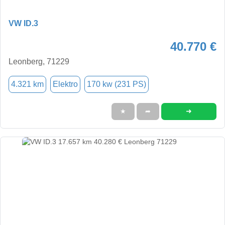
VW ID.3
40.770 €
Leonberg, 71229
4.321 km
Elektro
170 kw (231 PS)
➜
★
➦