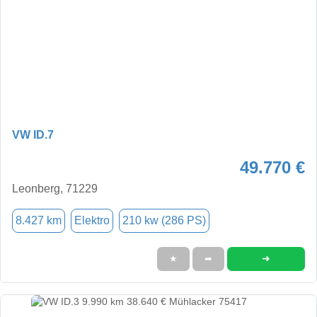
VW ID.7
49.770 €
Leonberg, 71229
8.427 km
Elektro
210 kw (286 PS)
➜
★
➦