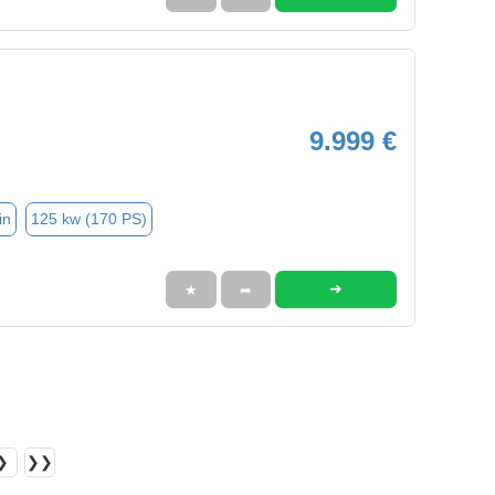
9.999 €
in
125 kw (170 PS)
➜
★
➦
❯
❯❯