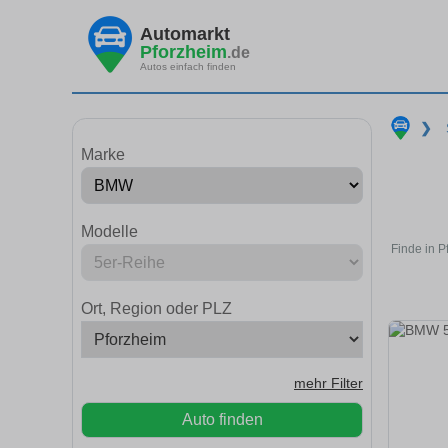
Automarkt
Pforzheim
.de
Autos einfach finden
❯
Marke
Modelle
Finde in 
Ort, Region oder PLZ
mehr Filter
Auto finden