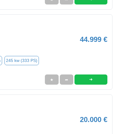
44.999 €
n
245 kw (333 PS)
➜
★
➦
20.000 €