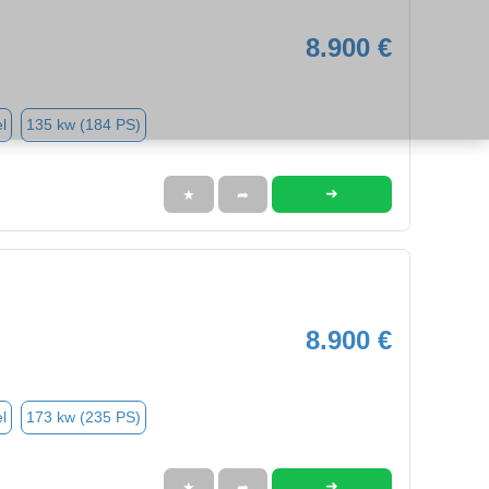
8.900 €
l
135 kw (184 PS)
➜
★
➦
8.900 €
l
173 kw (235 PS)
➜
★
➦