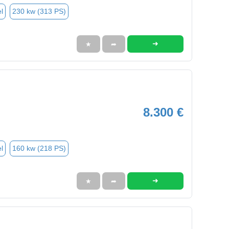
l
230 kw (313 PS)
➜
★
➦
8.300 €
l
160 kw (218 PS)
➜
★
➦