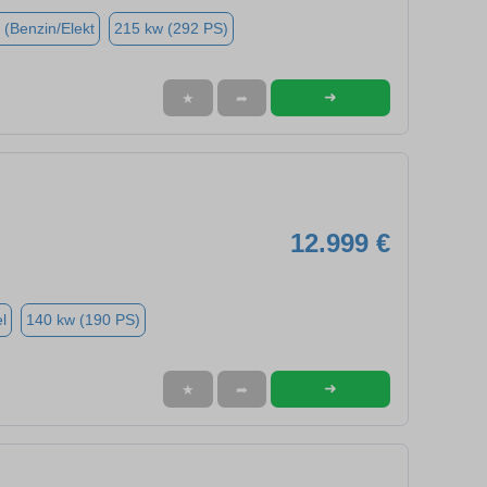
 (Benzin/Elekt
215 kw (292 PS)
➜
★
➦
12.999 €
l
140 kw (190 PS)
➜
★
➦