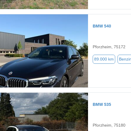
BMW 540
Pforzheim, 75172
89.000 km
Benzi
BMW 535
Pforzheim, 75180