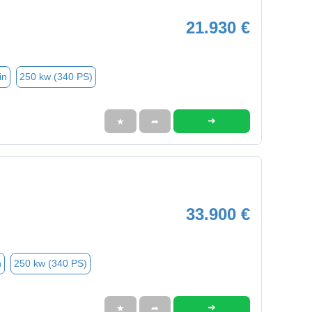
21.930 €
in
250 kw (340 PS)
➜
★
➦
33.900 €
n
250 kw (340 PS)
➜
★
➦