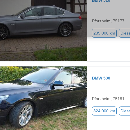
BMW 520
Pforzheim, 75177
235.000 km
Diese
BMW 530
Pforzheim, 75181
324.000 km
Diese