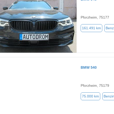
Pforzheim, 75177
161.491 km
Benz
BMW 540
Pforzheim, 75179
75.000 km
Benzi