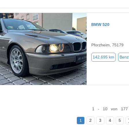
BMW 520
Pforzheim, 75179
142.695 km
Benz
1 - 10 von 177
1
2
3
4
5