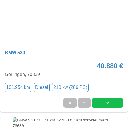
BMW 530
40.880 €
Gerlingen, 70839
101.954 km
Diesel
210 kw (286 PS)
➜
★
➦