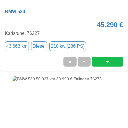
BMW 530
45.290 €
Karlsruhe, 76227
43.663 km
Diesel
210 kw (286 PS)
➜
★
➦