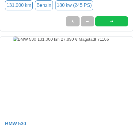
131.000 km
Benzin
180 kw (245 PS)
➜
★
➦
BMW 530