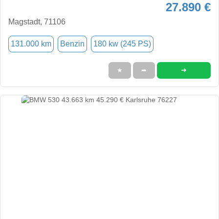
27.890 €
Magstadt, 71106
131.000 km
Benzin
180 kw (245 PS)
➜
★
➦