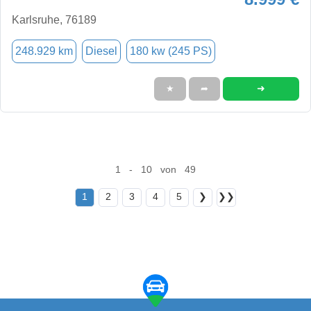
Karlsruhe, 76189
248.929 km
Diesel
180 kw (245 PS)
➜
★
➦
1 - 10 von 49
1
2
3
4
5
❯
❯❯