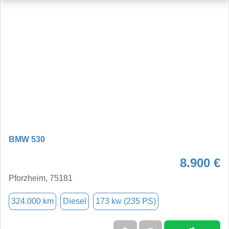
BMW 530
8.900 €
Pforzheim, 75181
324.000 km
Diesel
173 kw (235 PS)
➜
★
➦