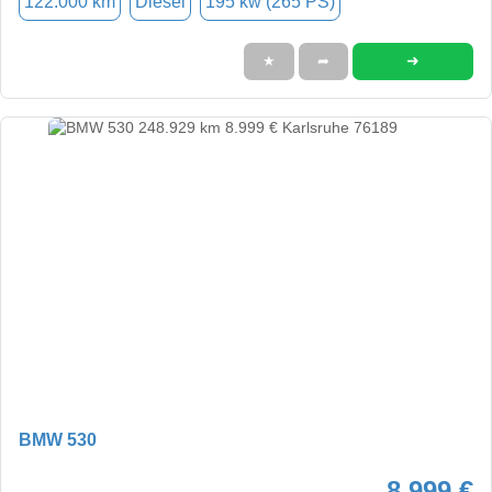
122.000 km
Diesel
195 kw (265 PS)
➜
★
➦
BMW 530
8.999 €