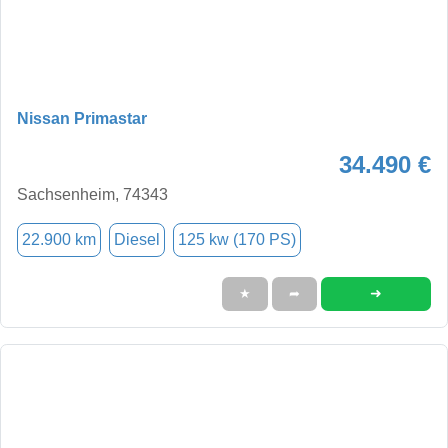
Nissan Primastar
34.490 €
Sachsenheim, 74343
22.900 km
Diesel
125 kw (170 PS)
➜
★
➦