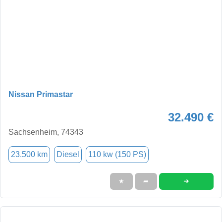
Nissan Primastar
32.490 €
Sachsenheim, 74343
23.500 km
Diesel
110 kw (150 PS)
➜
★
➦