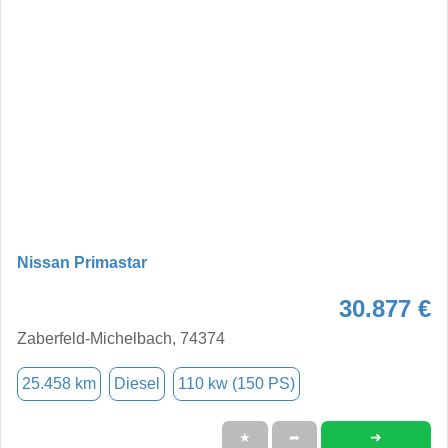
Nissan Primastar
30.877 €
Zaberfeld-Michelbach, 74374
25.458 km
Diesel
110 kw (150 PS)
➜
★
➦