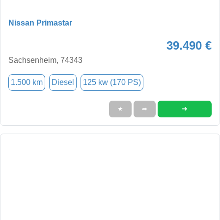
Nissan Primastar
39.490 €
Sachsenheim, 74343
1.500 km
Diesel
125 kw (170 PS)
➜
★
➦