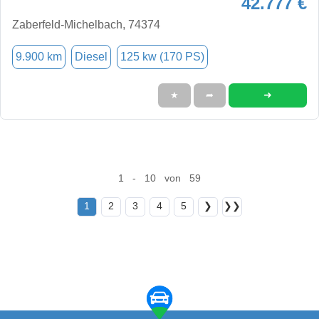
42.777 €
Zaberfeld-Michelbach, 74374
9.900 km
Diesel
125 kw (170 PS)
➜
★
➦
1 - 10 von 59
1
2
3
4
5
❯
❯❯