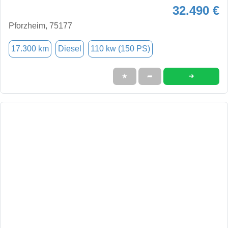
32.490 €
Pforzheim, 75177
17.300 km
Diesel
110 kw (150 PS)
➜
★
➦