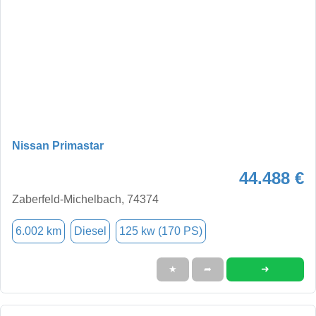
Nissan Primastar
44.488 €
Zaberfeld-Michelbach, 74374
6.002 km
Diesel
125 kw (170 PS)
➜
★
➦