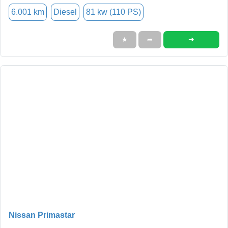
6.001 km
Diesel
81 kw (110 PS)
➜
★
➦
Nissan Primastar