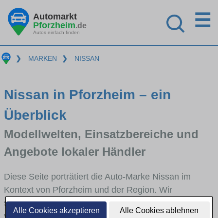
☰
Automarkt
Pforzheim
.de
Autos einfach finden
❯
MARKEN
❯
NISSAN
Nissan in Pforzheim – ein
Überblick
Modellwelten, Einsatzbereiche und
Angebote lokaler Händler
Diese Seite porträtiert die Auto-Marke Nissan im
Kontext von Pforzheim und der Region. Wir
skizzieren, in welchen Fahrzeugklassen Nissan stark
Alle Cookies akzeptieren
Alle Cookies ablehnen
vertreten ist, welche Modellreihen häufig im Stadt-