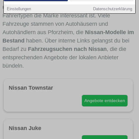
und Umlandverkehr zu sehen sind und für welche
Einstellungen
Datenschutzerklärung
Fahrertypen die Marke interessant ist. Viele
Fahrzeuge stammen von Autohäusern und
Autohändlern aus Pforzheim, die
Nissan-Modelle im
Bestand
haben. Über interne Links gelangst du bei
Bedarf zu
Fahrzeugsuchen nach Nissan
, die die
entsprechenden Angebote der lokalen Anbieter
bündeln.
Nissan Townstar
Angebote entdecken
Nissan Juke