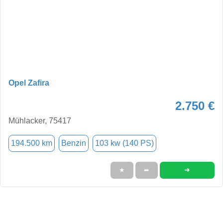
Opel Zafira
2.750 €
Mühlacker, 75417
194.500 km
Benzin
103 kw (140 PS)
➜
★
➦