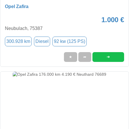
Opel Zafira
1.000 €
Neubulach, 75387
300.928 km
Diesel
92 kw (125 PS)
➜
★
➦