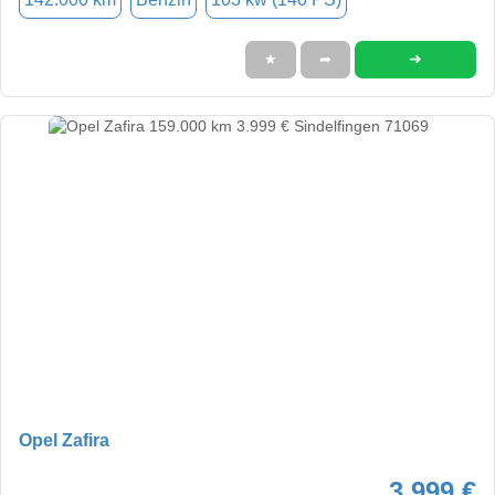
➜
★
➦
Opel Zafira
3.999 €