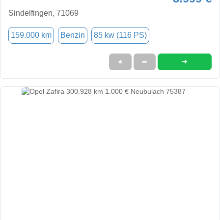
Sindelfingen, 71069
159.000 km
Benzin
85 kw (116 PS)
➜
★
➦