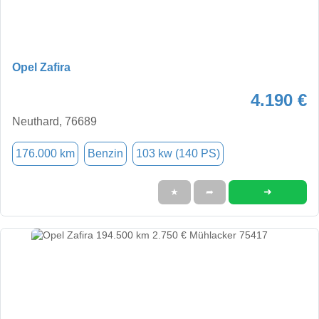
Opel Zafira
4.190 €
Neuthard, 76689
176.000 km
Benzin
103 kw (140 PS)
➜
★
➦