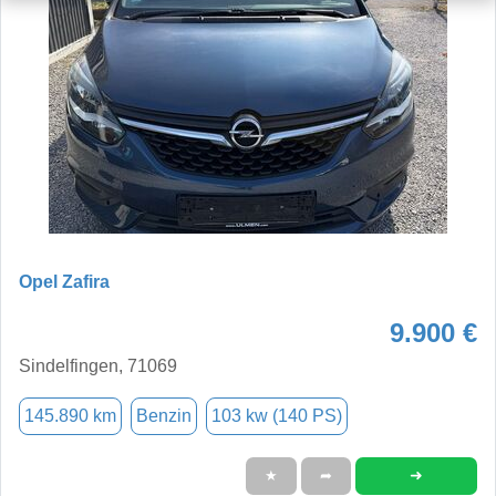
Opel Zafira
9.900 €
Sindelfingen, 71069
145.890 km
Benzin
103 kw (140 PS)
➜
★
➦