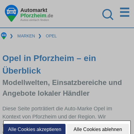
☰
Automarkt
Pforzheim
.de
Autos einfach finden
❯
MARKEN
❯
OPEL
Opel in Pforzheim – ein
Überblick
Modellwelten, Einsatzbereiche und
Angebote lokaler Händler
Diese Seite porträtiert die Auto-Marke Opel im
Kontext von Pforzheim und der Region. Wir
skizzieren, in welchen Fahrzeugklassen Opel stark
Alle Cookies akzeptieren
Alle Cookies ablehnen
vertreten ist, welche Modellreihen häufig im Stadt-