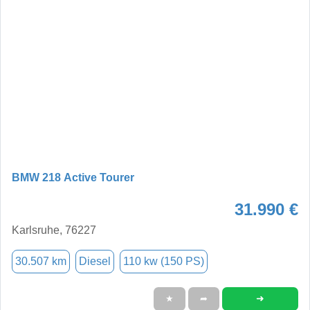
BMW 218 Active Tourer
31.990 €
Karlsruhe, 76227
30.507 km
Diesel
110 kw (150 PS)
➜
★
➦