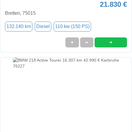
21.830 €
Bretten, 75015
132.140 km
Diesel
110 kw (150 PS)
➜
★
➦