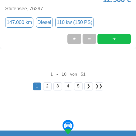
Stutensee, 76297
147.000 km
Diesel
110 kw (150 PS)
➜
★
➦
1 - 10 von 51
1
2
3
4
5
❯
❯❯