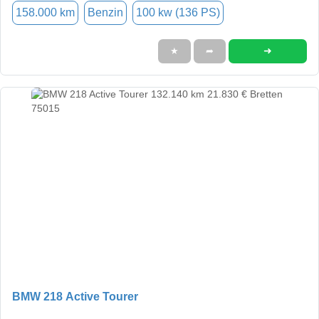
158.000 km
Benzin
100 kw (136 PS)
➜
★
➦
BMW 218 Active Tourer