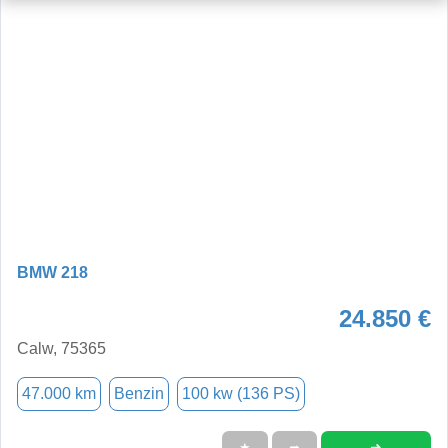
BMW 218
24.850 €
Calw, 75365
47.000 km
Benzin
100 kw (136 PS)
➜
★
➦