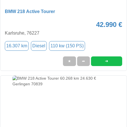
BMW 218 Active Tourer
42.990 €
Karlsruhe, 76227
16.307 km
Diesel
110 kw (150 PS)
➜
★
➦