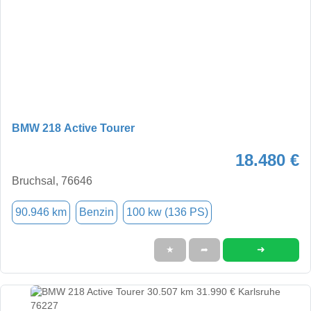
BMW 218 Active Tourer
18.480 €
Bruchsal, 76646
90.946 km
Benzin
100 kw (136 PS)
➜
★
➦