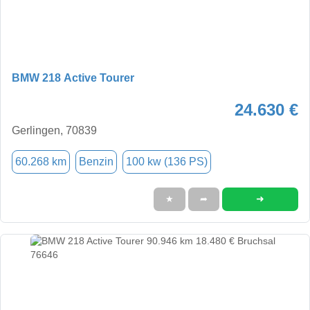
BMW 218 Active Tourer
24.630 €
Gerlingen, 70839
60.268 km
Benzin
100 kw (136 PS)
➜
★
➦