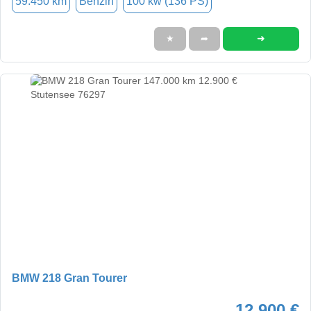
59.450 km
Benzin
100 kw (136 PS)
➜
★
➦
BMW 218 Gran Tourer
12.900 €