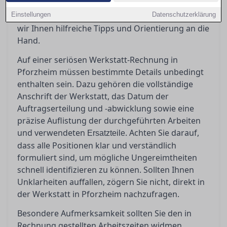
einer seriösen Rechnung zu schaffen und
Einstellungen
potenzielle Ungereimtheiten zu erkennen, geben
Datenschutzerklärung
wir Ihnen hilfreiche Tipps und Orientierung an die
Hand.
Auf einer seriösen Werkstatt-Rechnung in
Pforzheim müssen bestimmte Details unbedingt
enthalten sein. Dazu gehören die vollständige
Anschrift der Werkstatt, das Datum der
Auftragserteilung und -abwicklung sowie eine
präzise Auflistung der durchgeführten Arbeiten
und verwendeten
. Achten Sie darauf,
Ersatzteile
dass alle Positionen klar und verständlich
formuliert sind, um mögliche Ungereimtheiten
schnell identifizieren zu können. Sollten Ihnen
Unklarheiten auffallen, zögern Sie nicht, direkt in
der Werkstatt in Pforzheim nachzufragen.
Besondere Aufmerksamkeit sollten Sie den in
Rechnung gestellten Arbeitszeiten widmen.