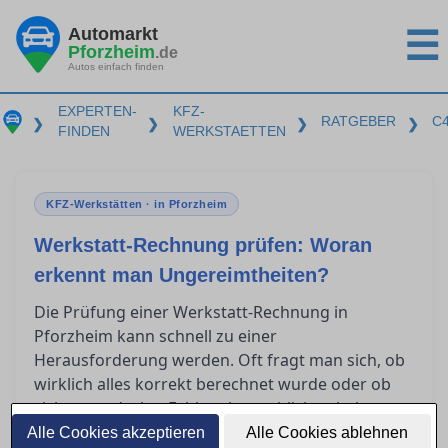
Automarkt
☰
Pforzheim
.de
Autos einfach finden
EXPERTEN-
KFZ-
RATGEBER
C
❯
❯
❯
❯
FINDEN
WERKSTAETTEN
KFZ-Werkstätten · in Pforzheim
Werkstatt-Rechnung prüfen: Woran
erkennt man Ungereimtheiten?
Die Prüfung einer Werkstatt-Rechnung in
Pforzheim kann schnell zu einer
Herausforderung werden. Oft fragt man sich, ob
wirklich alles korrekt berechnet wurde oder ob
sich unentdeckte Fehler eingeschlichen haben.
Um Verständnis für die wesentlichen Bestandteile
Alle Cookies akzeptieren
Alle Cookies ablehnen