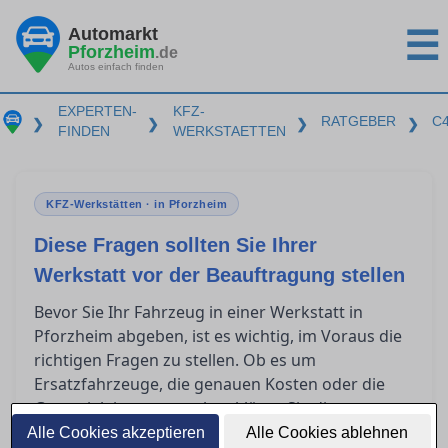
Automarkt
☰
Pforzheim
.de
Autos einfach finden
EXPERTEN-
KFZ-
RATGEBER
C
❯
❯
❯
❯
FINDEN
WERKSTAETTEN
KFZ-Werkstätten · in Pforzheim
Diese Fragen sollten Sie Ihrer
Werkstatt vor der Beauftragung stellen
Bevor Sie Ihr Fahrzeug in einer Werkstatt in
Pforzheim abgeben, ist es wichtig, im Voraus die
richtigen Fragen zu stellen. Ob es um
Ersatzfahrzeuge, die genauen Kosten oder die
Garantieleistungen geht – klären Sie diese
Punkte, um unangenehme Überraschungen zu
Alle Cookies akzeptieren
Alle Cookies ablehnen