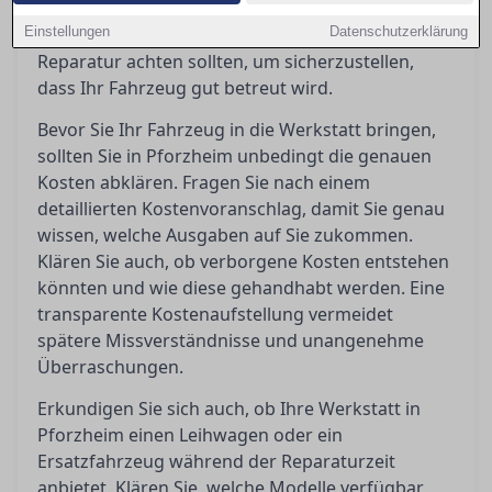
vermeiden. In diesem Ratgeber erfahren Sie,
Einstellungen
worauf Sie vor, während und nach einer
Datenschutzerklärung
Reparatur achten sollten, um sicherzustellen,
dass Ihr Fahrzeug gut betreut wird.
Bevor Sie Ihr Fahrzeug in die Werkstatt bringen,
sollten Sie in Pforzheim unbedingt die genauen
Kosten abklären. Fragen Sie nach einem
detaillierten Kostenvoranschlag, damit Sie genau
wissen, welche Ausgaben auf Sie zukommen.
Klären Sie auch, ob verborgene Kosten entstehen
könnten und wie diese gehandhabt werden. Eine
transparente Kostenaufstellung vermeidet
spätere Missverständnisse und unangenehme
Überraschungen.
Erkundigen Sie sich auch, ob Ihre Werkstatt in
Pforzheim einen Leihwagen oder ein
Ersatzfahrzeug während der Reparaturzeit
anbietet. Klären Sie, welche Modelle verfügbar