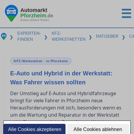
Automarkt
☰
Pforzheim
.de
Autos einfach finden
EXPERTEN-
KFZ-
RATGEBER
C
❯
❯
❯
❯
FINDEN
WERKSTAETTEN
KFZ-Werkstätten · in Pforzheim
E-Auto und Hybrid in der Werkstatt:
Was Fahrer wissen sollten
Der Umstieg auf E-Autos und Hybridfahrzeuge
bringt für viele Fahrer in Pforzheim neue
Herausforderungen mit sich, besonders wenn es
um die Wartung und Reparatur in der Werkstatt
geht. Eine wesentliche Frage lautet: Welche
Qualifikationen benötigt eine Werkstatt, um
Alle Cookies akzeptieren
Alle Cookies ablehnen