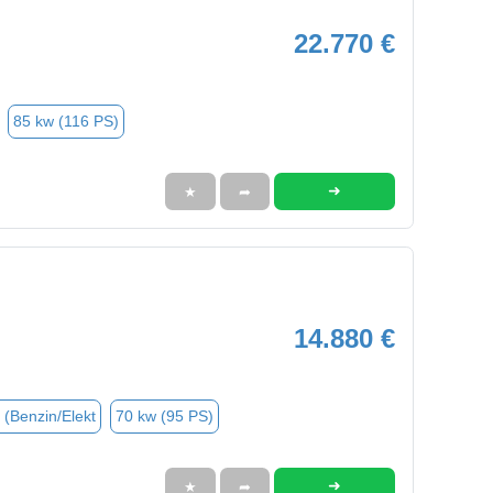
22.770 €
85 kw (116 PS)
➜
★
➦
14.880 €
 (Benzin/Elekt
70 kw (95 PS)
➜
★
➦