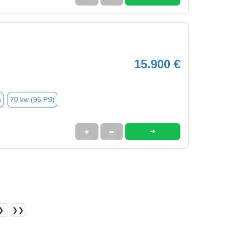
15.900 €
n
70 kw (95 PS)
➜
★
➦
❯
❯❯