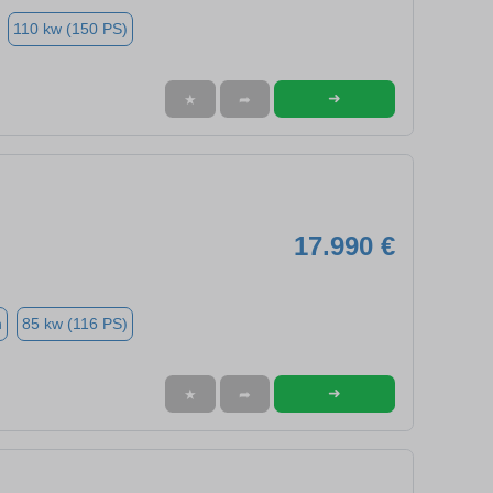
110 kw (150 PS)
➜
★
➦
17.990 €
n
85 kw (116 PS)
➜
★
➦