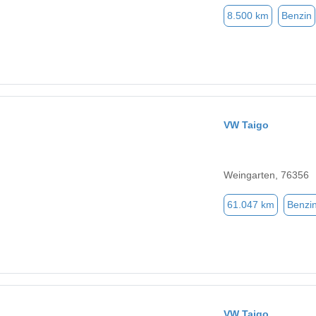
8.500 km
Benzin
VW Taigo
Weingarten, 76356
61.047 km
Benzi
VW Taigo