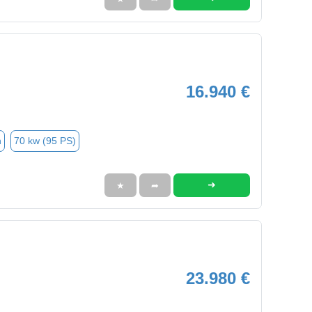
16.940 €
n
70 kw (95 PS)
➜
★
➦
23.980 €