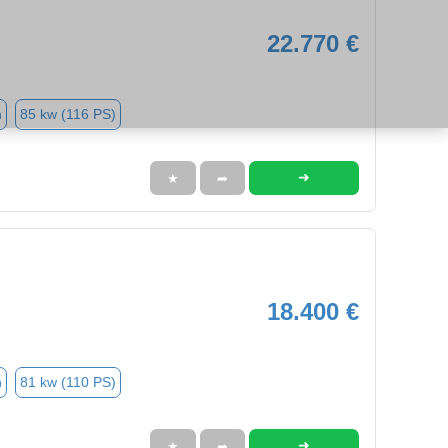
22.770 €
n
85 kw (116 PS)
➜
★
➦
18.400 €
n
81 kw (110 PS)
➜
★
➦