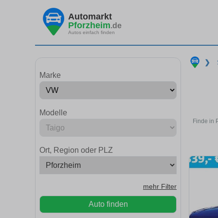
Automarkt
Pforzheim
.de
Autos einfach finden
❯
Marke
Modelle
Finde in 
Ort, Region oder PLZ
mehr Filter
Auto finden