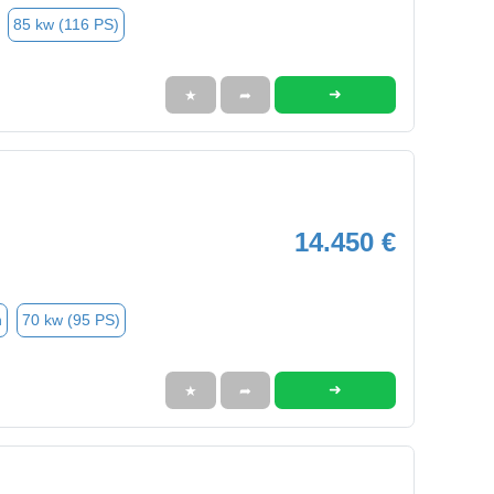
85 kw (116 PS)
➜
★
➦
14.450 €
n
70 kw (95 PS)
➜
★
➦