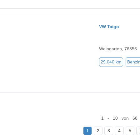
VW Taigo
Weingarten, 76356
29.040 km
Benzi
1 - 10 von 68
1
2
3
4
5