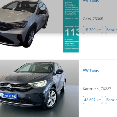
VW Taigo
Calw, 75365
15.700 km
Benzi
VW Taigo
Karlsruhe, 76227
42.807 km
Benzi