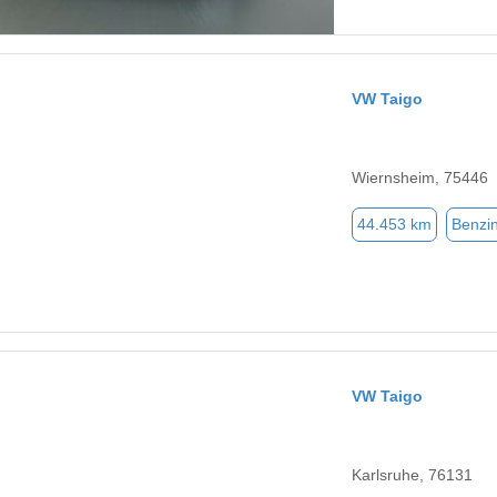
VW Taigo
Wiernsheim, 75446
44.453 km
Benzi
VW Taigo
Karlsruhe, 76131