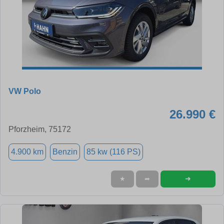
VW Polo
26.990 €
Pforzheim, 75172
4.900 km
Benzin
85 kw (116 PS)
➜
★
➦