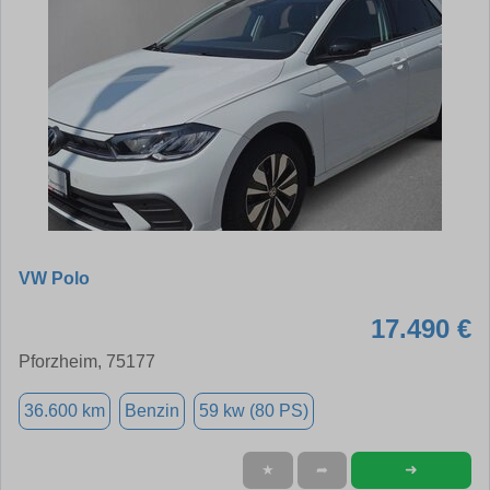
VW Polo
17.490 €
Pforzheim, 75177
36.600 km
Benzin
59 kw (80 PS)
➜
★
➦