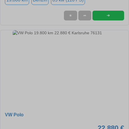
➜
★
➦
VW Polo
22.880 €