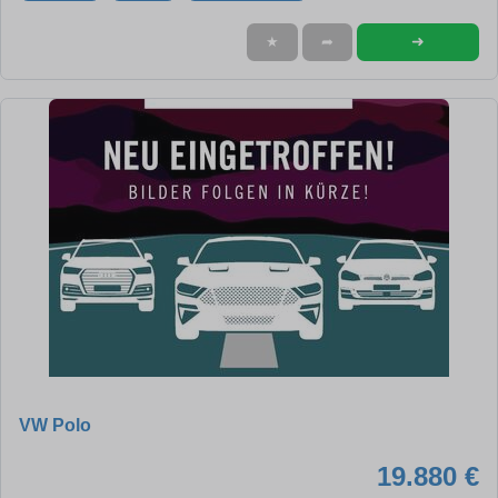
➜
★
➦
VW Polo
19.880 €