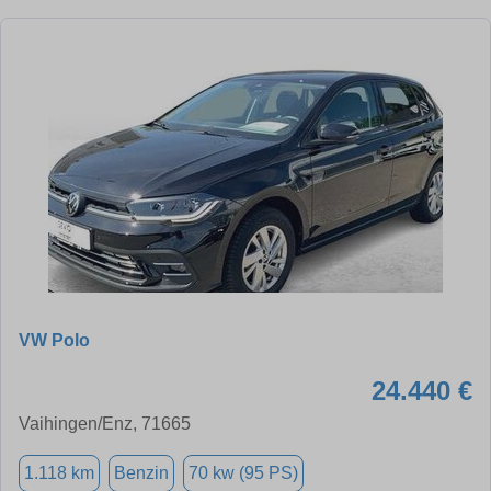
VW Polo
24.440 €
Vaihingen/Enz, 71665
1.118 km
Benzin
70 kw (95 PS)