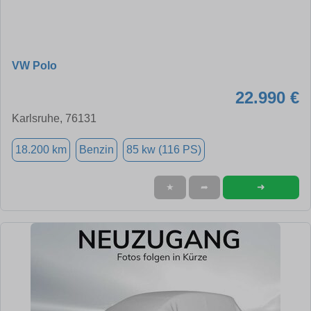
VW Polo
22.990 €
Karlsruhe, 76131
18.200 km
Benzin
85 kw (116 PS)
➜
★
➦