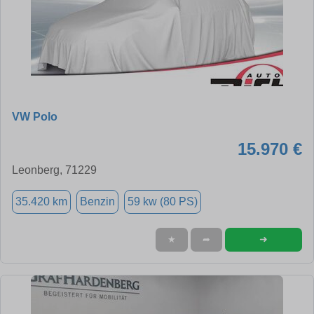
VW Polo
15.970 €
Leonberg, 71229
35.420 km
Benzin
59 kw (80 PS)
➜
★
➦