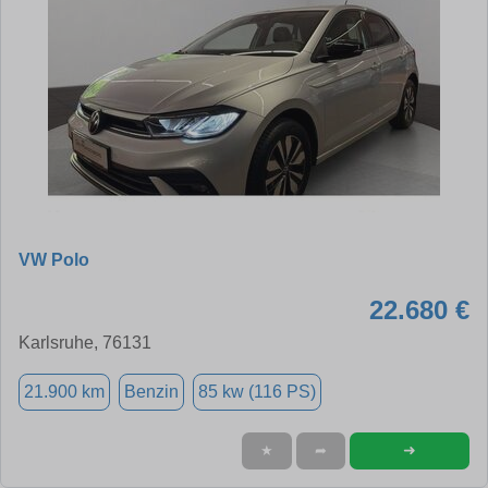
VW Polo
22.680 €
Karlsruhe, 76131
21.900 km
Benzin
85 kw (116 PS)
➜
★
➦