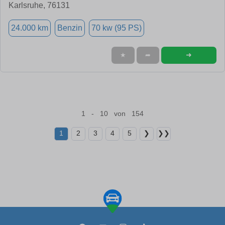
Karlsruhe, 76131
24.000 km
Benzin
70 kw (95 PS)
➜
★
➦
1 - 10 von 154
1
2
3
4
5
❯
❯❯