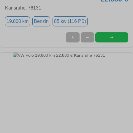
Karlsruhe, 76131
19.800 km
Benzin
85 kw (116 PS)
➜
★
➦