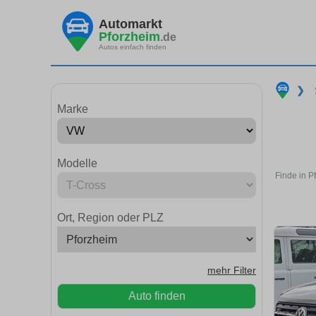
Automarkt
Pforzheim
.de
Autos einfach finden
❯
Marke
Modelle
Finde in P
Ort, Region oder PLZ
mehr Filter
Auto finden