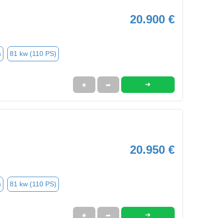
20.900 €
n
81 kw (110 PS)
➜
★
➦
20.950 €
n
81 kw (110 PS)
➜
★
➦