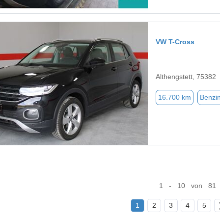
VW T-Cross
Althengstett, 75382
16.700 km
Benzi
1 - 10 von 81
1
2
3
4
5