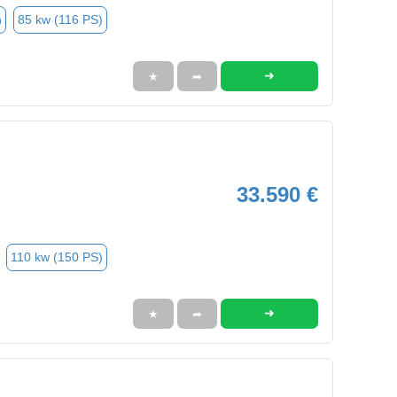
n
85 kw (116 PS)
➜
★
➦
33.590 €
110 kw (150 PS)
➜
★
➦