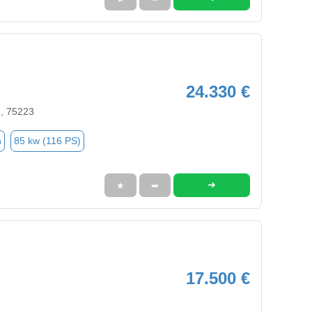
24.330 €
n, 75223
n
85 kw (116 PS)
➜
★
➦
17.500 €