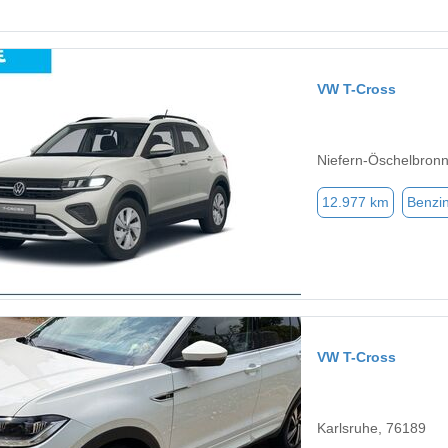
VW T-Cross
Niefern-Öschelbron
12.977 km
Benzi
VW T-Cross
Karlsruhe, 76189