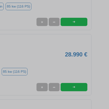
in
85 kw (116 PS)
➜
★
➦
28.990 €
85 kw (116 PS)
➜
★
➦