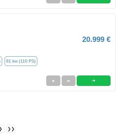
20.999 €
n
81 kw (110 PS)
➜
★
➦
❯
❯❯