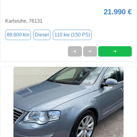
21.990 €
Karlsruhe, 76131
88.600 km
Diesel
110 kw (150 PS)
➜
★
➦