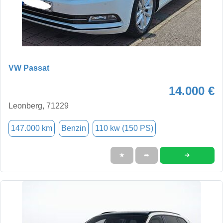
VW Passat
14.000 €
Leonberg, 71229
147.000 km
Benzin
110 kw (150 PS)
➜
★
➦