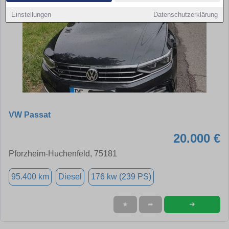
Einstellungen
Datenschutzerklärung
VW Passat
20.000 €
Pforzheim-Huchenfeld, 75181
95.400 km
Diesel
176 kw (239 PS)
➜
★
➦