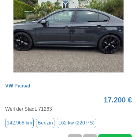
VW Passat
17.200 €
Weil der Stadt, 71263
142.968 km
Benzin
162 kw (220 PS)