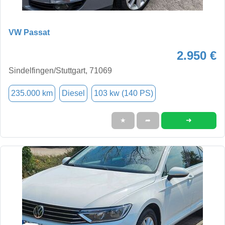
VW Passat
2.950 €
Sindelfingen/Stuttgart, 71069
235.000 km
Diesel
103 kw (140 PS)
➜
★
➦