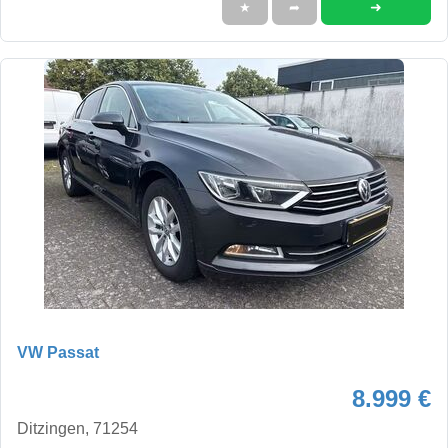
➜
★
➦
VW Passat
8.999 €
Ditzingen, 71254