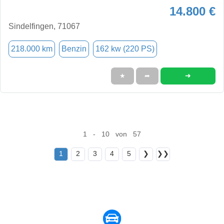
14.800 €
Sindelfingen, 71067
218.000 km
Benzin
162 kw (220 PS)
➜
★
➦
1 - 10 von 57
1
2
3
4
5
❯
❯❯