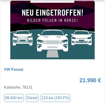
VW Passat
21.990 €
Karlsruhe, 76131
88.600 km
Diesel
110 kw (150 PS)