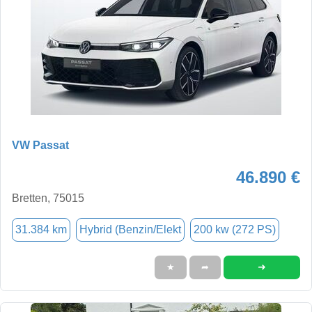
VW Passat
46.890 €
Bretten, 75015
31.384 km
Hybrid (Benzin/Elekt
200 kw (272 PS)
➜
★
➦