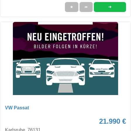
➜
★
➦
VW Passat
21.990 €
Karlsruhe, 76131