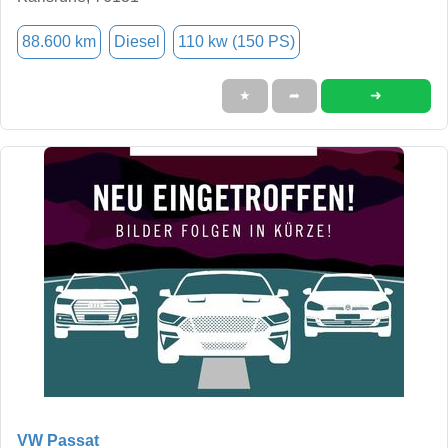
88.600 km
Diesel
110 kw (150 PS)
➜
★
➦
VW Passat