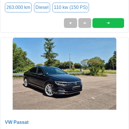
263.000 km
Diesel
110 kw (150 PS)
➜
★
➦
VW Passat