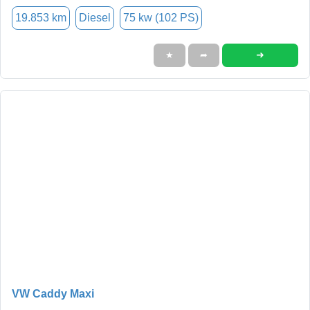
19.853 km
Diesel
75 kw (102 PS)
➜
★
➦
VW Caddy Maxi