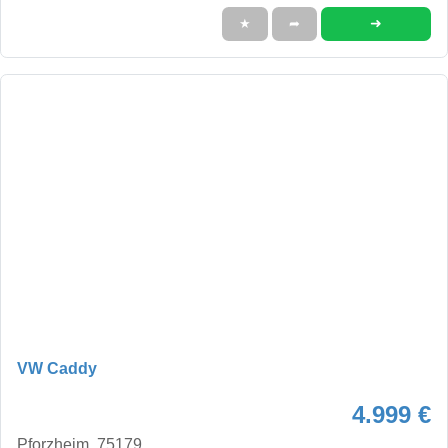
➜
★
➦
VW Caddy
4.999 €
Pforzheim, 75179