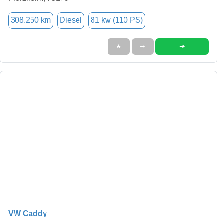
308.250 km
Diesel
81 kw (110 PS)
➜
★
➦
VW Caddy