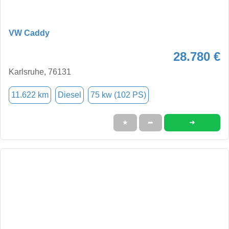
VW Caddy
28.780 €
Karlsruhe, 76131
11.622 km
Diesel
75 kw (102 PS)
➜
★
➦