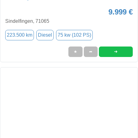
9.999 €
Sindelfingen, 71065
223.500 km
Diesel
75 kw (102 PS)
➜
★
➦