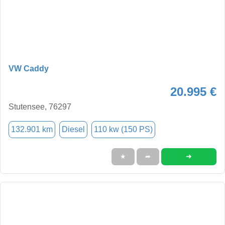
VW Caddy
20.995 €
Stutensee, 76297
132.901 km
Diesel
110 kw (150 PS)
➜
★
➦