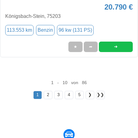
20.790 €
Königsbach-Stein, 75203
113.553 km
Benzin
96 kw (131 PS)
➜
★
➦
1 - 10 von 86
1
2
3
4
5
❯
❯❯