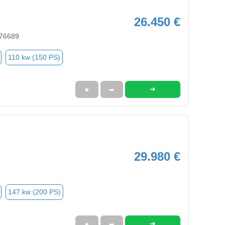
26.450 €
 76689
110 kw (150 PS)
➜
★
➦
29.980 €
147 kw (200 PS)
➜
★
➦