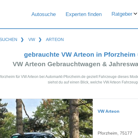
Ratgeber
Autosuche
Experten finden
SUCHEN
❯
VW
❯
ARTEON
gebrauchte VW Arteon in Pforzheim
VW Arteon Gebrauchtwagen & Jahreswa
Pforzheim für VW Arteon bei Automarkt-Pforzheim.de gezielt Fahrzeuge dieses Mod
siehst du auf einen Blick, welche VW Arteon Fahrzeug
VW Arteon
Pforzheim, 75177