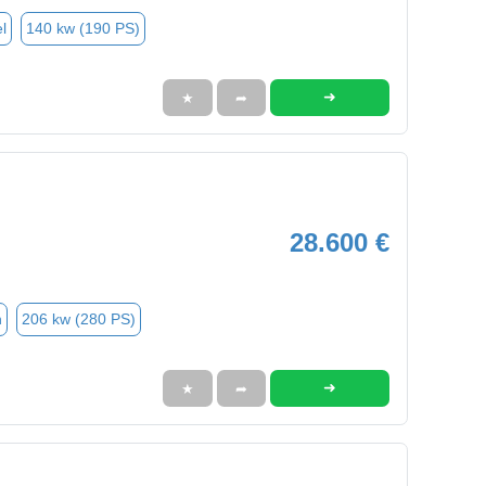
l
140 kw (190 PS)
➜
★
➦
28.600 €
n
206 kw (280 PS)
➜
★
➦