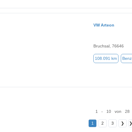
VW Arteon
Bruchsal, 76646
108.091 km
Benz
1 - 10 von 28
1
2
3
❯