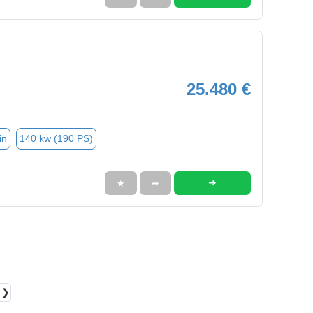
25.480 €
in
140 kw (190 PS)
➜
★
➦
❯❯