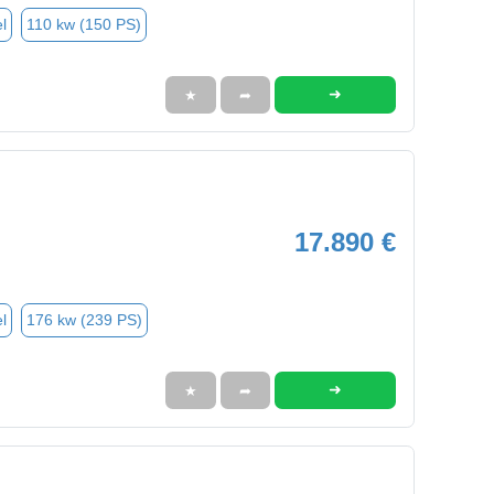
l
110 kw (150 PS)
➜
★
➦
17.890 €
l
176 kw (239 PS)
➜
★
➦