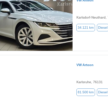
VW Arteon
Karlsdorf-Neuthard,
34.121 km
Diesel
VW Arteon
Karlsruhe, 76131
81.500 km
Diesel