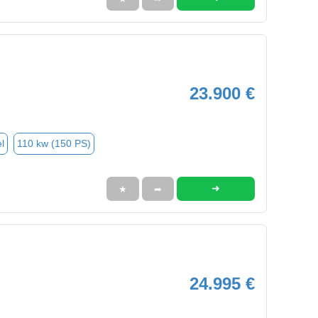
23.900 €
l
110 kw (150 PS)
➜
★
➦
24.995 €