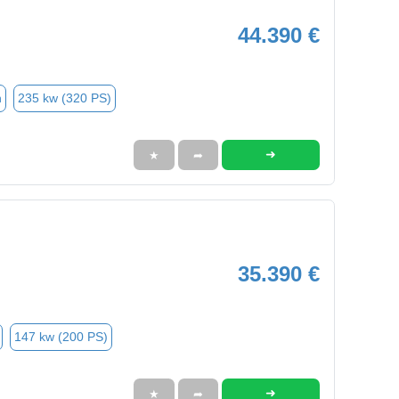
44.390 €
n
235 kw (320 PS)
➜
★
➦
35.390 €
147 kw (200 PS)
➜
★
➦