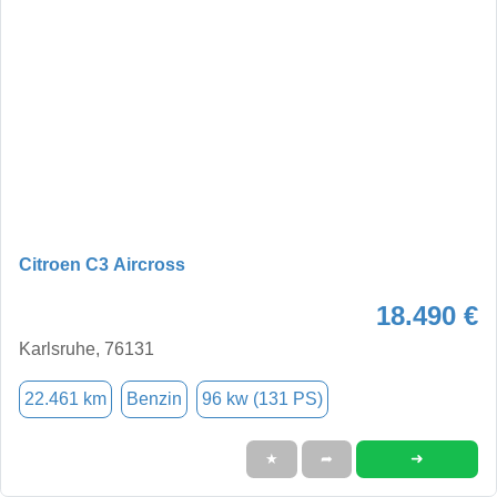
Citroen C3 Aircross
18.490 €
Karlsruhe, 76131
22.461 km
Benzin
96 kw (131 PS)
➜
★
➦