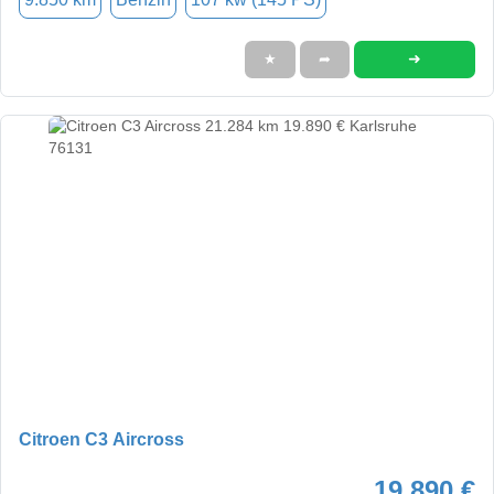
➜
★
➦
Citroen C3 Aircross
19.890 €