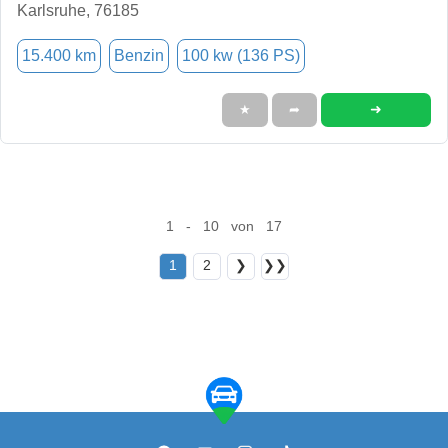
Karlsruhe, 76185
15.400 km
Benzin
100 kw (136 PS)
➜
★
➦
1 - 10 von 17
1
2
❯
❯❯