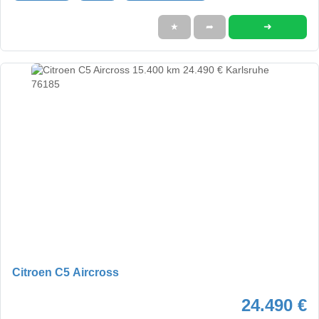
➜
★
➦
Citroen C5 Aircross
24.490 €