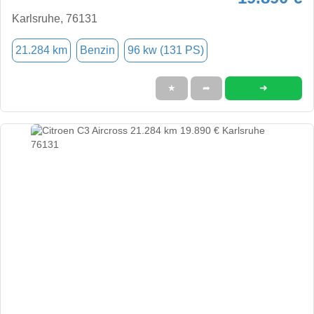
Karlsruhe, 76131
21.284 km
Benzin
96 kw (131 PS)
➜
★
➦