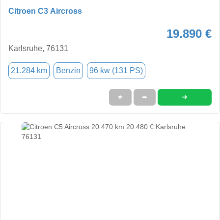
Citroen C3 Aircross
19.890 €
Karlsruhe, 76131
21.284 km
Benzin
96 kw (131 PS)
➜
★
➦