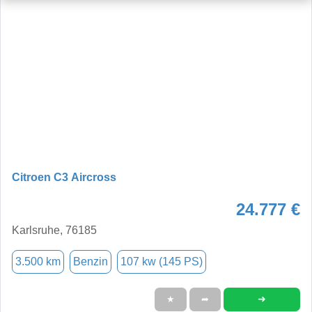
Citroen C3 Aircross
24.777 €
Karlsruhe, 76185
3.500 km
Benzin
107 kw (145 PS)
➜
★
➦