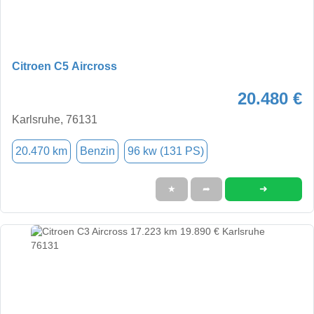
Citroen C5 Aircross
20.480 €
Karlsruhe, 76131
20.470 km
Benzin
96 kw (131 PS)
➜
★
➦