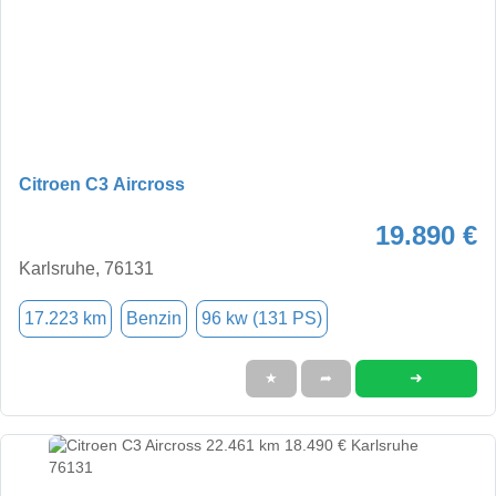
Citroen C3 Aircross
19.890 €
Karlsruhe, 76131
17.223 km
Benzin
96 kw (131 PS)
➜
★
➦