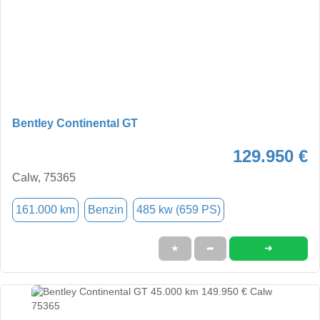
Bentley Continental GT
129.950 €
Calw, 75365
161.000 km
Benzin
485 kw (659 PS)
➜
★
➦