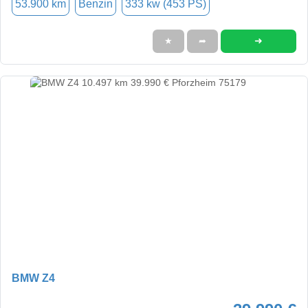
53.900 km
Benzin
333 kw (453 PS)
➜
★
➦
BMW Z4