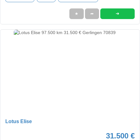
➜
★
➦
Lotus Elise
31.500 €