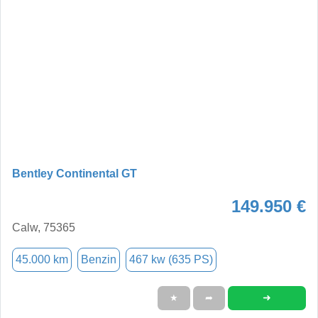
Bentley Continental GT
149.950 €
Calw, 75365
45.000 km
Benzin
467 kw (635 PS)
➜
★
➦