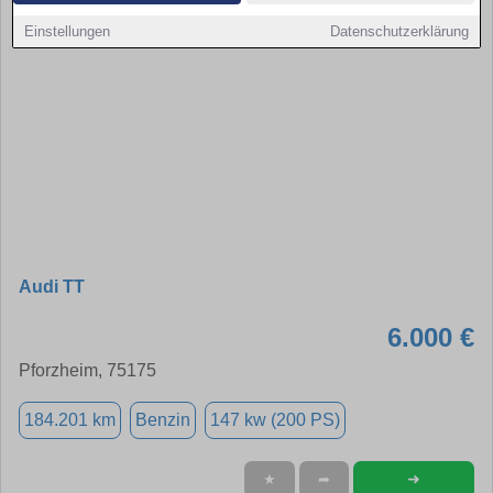
Einstellungen
Datenschutzerklärung
Audi TT
6.000 €
Pforzheim, 75175
184.201 km
Benzin
147 kw (200 PS)
➜
★
➦