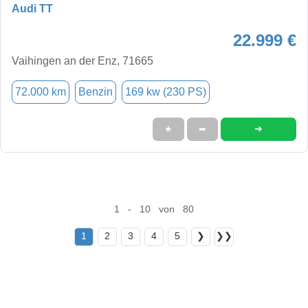
Audi TT
22.999 €
Vaihingen an der Enz, 71665
72.000 km
Benzin
169 kw (230 PS)
➜
★
➦
1 - 10 von 80
1
2
3
4
5
❯
❯❯