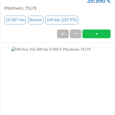
39.990 €
Pforzheim, 75179
10.497 km
Benzin
145 kw (197 PS)
➜
★
➦