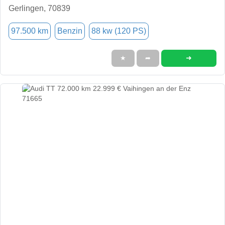
Gerlingen, 70839
97.500 km
Benzin
88 kw (120 PS)
➜
★
➦