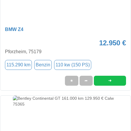
BMW Z4
12.950 €
Pforzheim, 75179
115.290 km
Benzin
110 kw (150 PS)
➜
★
➦