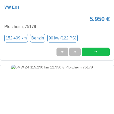
VW Eos
5.950 €
Pforzheim, 75179
152.409 km
Benzin
90 kw (122 PS)
➜
★
➦