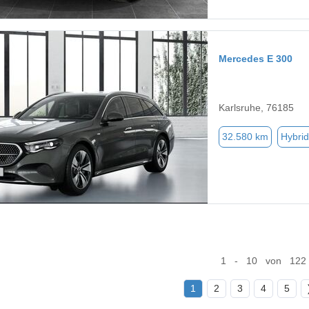
Mercedes E 300
Karlsruhe, 76185
32.580 km
Hybrid
1 - 10 von 122
1
2
3
4
5