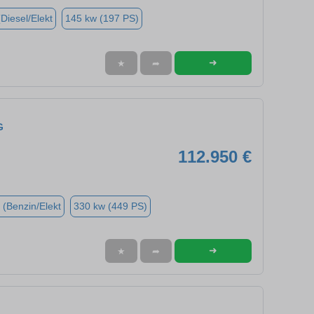
(Diesel/Elekt
145 kw (197 PS)
➜
★
➦
G
112.950 €
 (Benzin/Elekt
330 kw (449 PS)
➜
★
➦