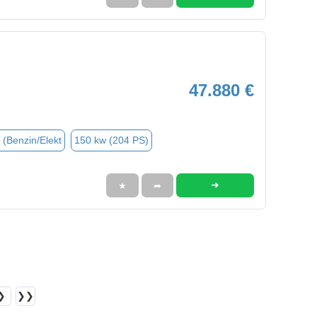
47.880 €
 (Benzin/Elekt
150 kw (204 PS)
➜
★
➦
❯
❯❯