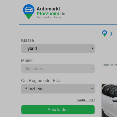
Automarkt
Pforzheim
.de
Autos einfach finden
❯
Klasse
Marke
Finde in P
Ort, Region oder PLZ
mehr Filter
Auto finden