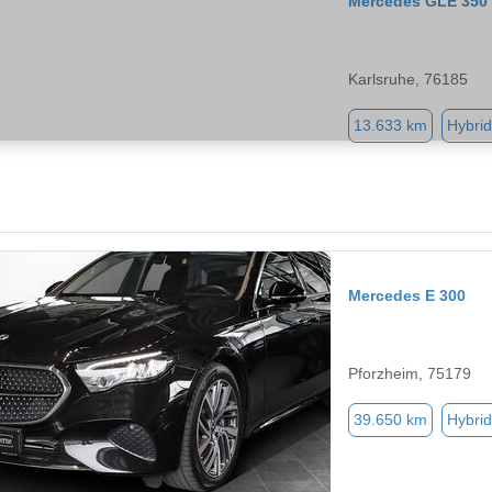
Mercedes GLE 350
Karlsruhe, 76185
13.633 km
Hybrid
Mercedes E 300
Pforzheim, 75179
39.650 km
Hybrid