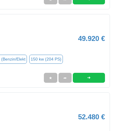
49.920 €
 (Benzin/Elekt
150 kw (204 PS)
➜
★
➦
52.480 €