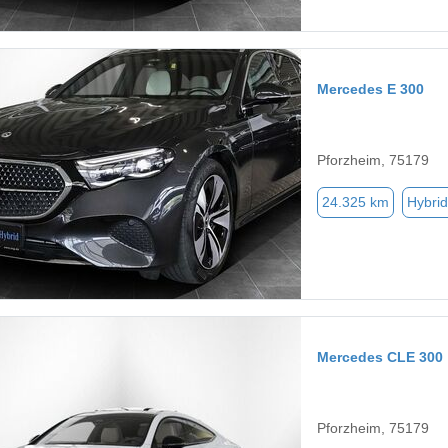
Mercedes E 300
Pforzheim, 75179
24.325 km
Hybrid
Mercedes CLE 300
Pforzheim, 75179