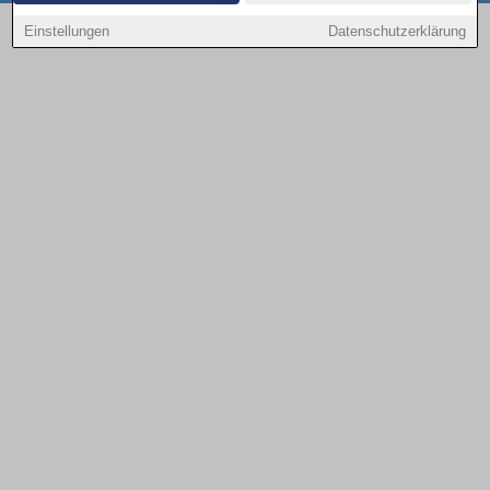
Copyright © 2000 - 2026 | 1A Infosysteme GmbH | Content by: 1a-sites-autos
Einstellungen
Datenschutzerklärung
08.08.2026