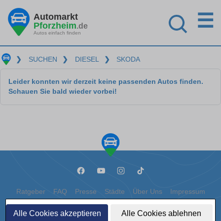
☰
Automarkt
Pforzheim
.de
Autos einfach finden
❯
SUCHEN
❯
DIESEL
❯
SKODA
Leider konnten wir derzeit keine passenden Autos finden.
Schauen Sie bald wieder vorbei!
Ratgeber
FAQ
Presse
Städte
Über Uns
Impressum
Datenschutz
Cookies
Alle Cookies akzeptieren
Alle Cookies ablehnen