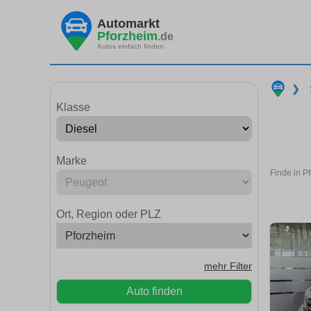
Automarkt
Pforzheim
.de
Autos einfach finden
❯
Klasse
Marke
Finde in P
Ort, Region oder PLZ
mehr Filter
Auto finden