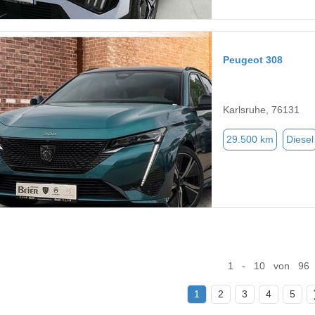
Peugeot 308
Karlsruhe, 76131
29.500 km
Diesel
1 - 10 von 96
1
2
3
4
5