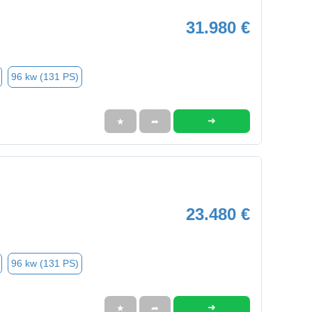
31.980 €
96 kw (131 PS)
➜
★
➦
23.480 €
96 kw (131 PS)
➜
★
➦