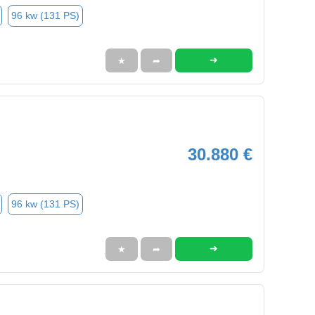
96 kw (131 PS)
➜
★
➦
30.880 €
96 kw (131 PS)
➜
★
➦