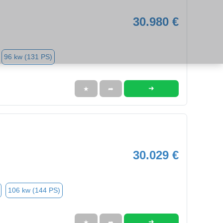
30.980 €
96 kw (131 PS)
➜
★
➦
30.029 €
106 kw (144 PS)
➜
★
➦