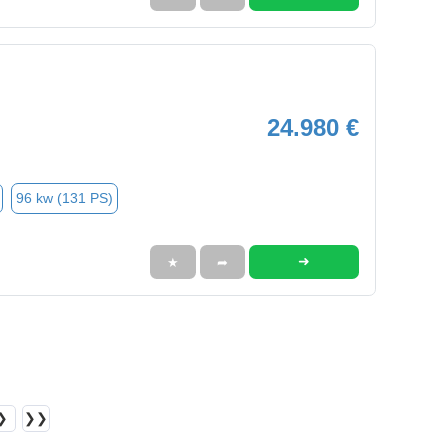
24.980 €
96 kw (131 PS)
➜
★
➦
❯
❯❯