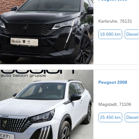
Karlsruhe, 76131
18.680 km
Diesel
Peugeot 2008
Magstadt, 71106
25.450 km
Diesel