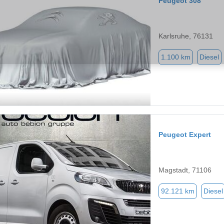
Peugeot 308
Karlsruhe, 76131
1.100 km
Diesel
Peugeot Expert
Magstadt, 71106
92.121 km
Diesel