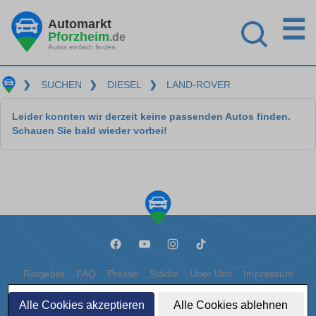
☰
Automarkt
Pforzheim
.de
Autos einfach finden
❯
SUCHEN
❯
DIESEL
❯
LAND-ROVER
Leider konnten wir derzeit keine passenden Autos finden.
Schauen Sie bald wieder vorbei!
Ratgeber
FAQ
Presse
Städte
Über Uns
Impressum
Datenschutz
Cookies
Alle Cookies akzeptieren
Alle Cookies ablehnen