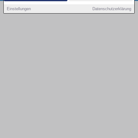
Copyright © 2000 - 2026 | 1A Infosysteme GmbH | Content by: 1a-sites-autos
Einstellungen
Datenschutzerklärung
08.08.2026