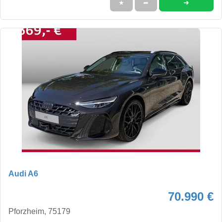
➜
★
➦
Audi A6
70.990 €
Pforzheim, 75179