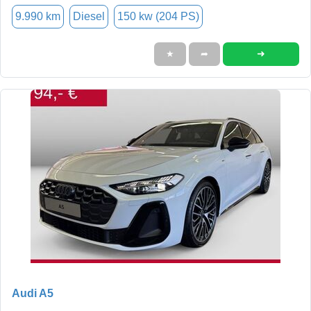
9.990 km
Diesel
150 kw (204 PS)
➜
★
➦
Audi A5