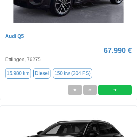
Audi Q5
67.990 €
Ettlingen, 76275
15.980 km
Diesel
150 kw (204 PS)
➜
★
➦