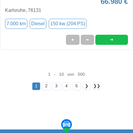
66.980 €
Karlsruhe, 76131
7.000 km
Diesel
150 kw (204 PS)
➜
★
➦
1 - 10 von 500
1
2
3
4
5
❯
❯❯