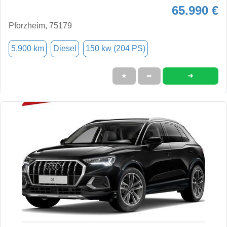
65.990 €
Pforzheim, 75179
5.900 km
Diesel
150 kw (204 PS)
➜
★
➦