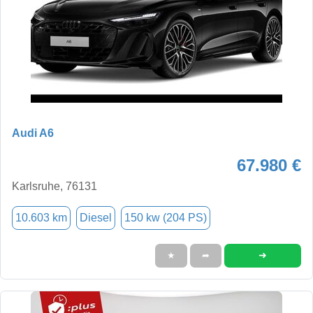
Audi A6
67.980 €
Karlsruhe, 76131
10.603 km
Diesel
150 kw (204 PS)
➜
★
➦