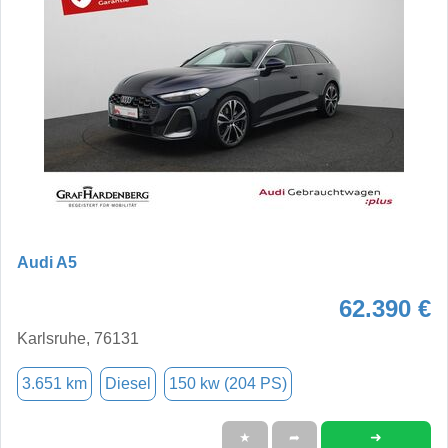
Audi A5
62.390 €
Karlsruhe, 76131
3.651 km
Diesel
150 kw (204 PS)
➜
★
➦