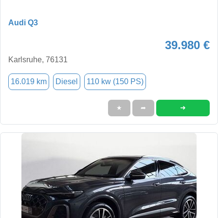
Audi Q3
39.980 €
Karlsruhe, 76131
16.019 km
Diesel
110 kw (150 PS)
➜
★
➦