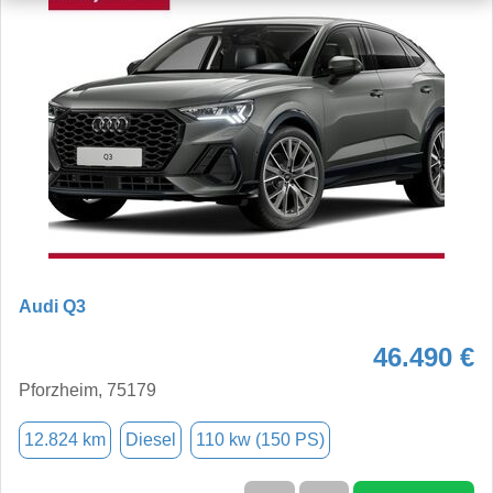
Audi Q3
46.490 €
Pforzheim, 75179
12.824 km
Diesel
110 kw (150 PS)