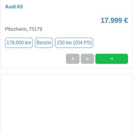
Audi A5
17.999 €
Pforzheim, 75179
178.000 km
Benzin
150 kw (204 PS)
➜
★
➦