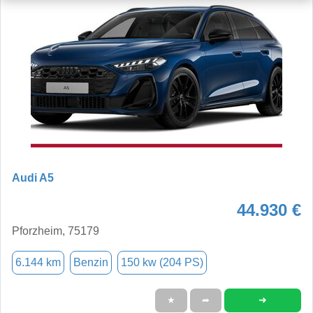
Audi A5
44.930 €
Pforzheim, 75179
6.144 km
Benzin
150 kw (204 PS)
➜
★
➦