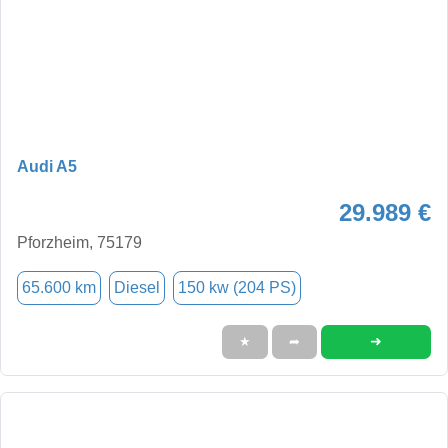
Audi A5
29.989 €
Pforzheim, 75179
65.600 km
Diesel
150 kw (204 PS)
➜
★
➦