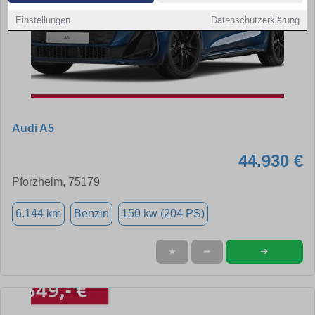
Einstellungen
Datenschutzerklärung
Audi A5
44.930 €
Pforzheim, 75179
6.144 km
Benzin
150 kw (204 PS)
➜
★
➦