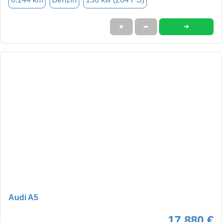
➜
★
➦
Audi A5
17.880 €