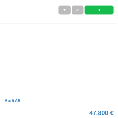
➜
★
➦
Audi A5
47.800 €