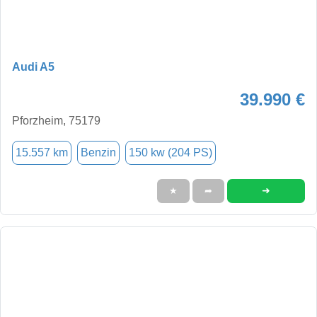
Audi A5
39.990 €
Pforzheim, 75179
15.557 km
Benzin
150 kw (204 PS)
➜
★
➦