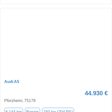
Audi A5
44.930 €
Pforzheim, 75179
6.144 km
Benzin
150 kw (204 PS)