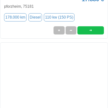
pforzheim, 75181
178.000 km
Diesel
110 kw (150 PS)
➜
★
➦