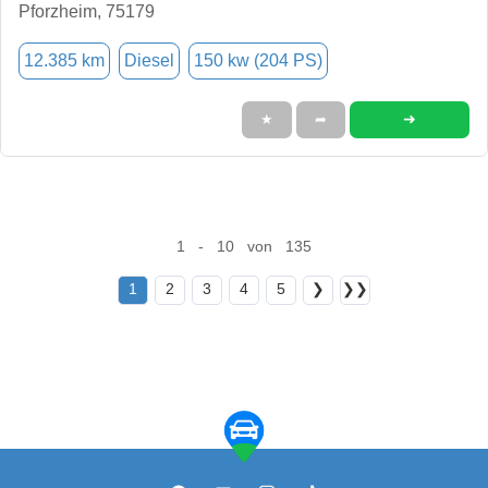
Pforzheim, 75179
12.385 km
Diesel
150 kw (204 PS)
➜
★
➦
1 - 10 von 135
1
2
3
4
5
❯
❯❯