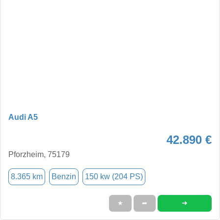
Audi A5
42.890 €
Pforzheim, 75179
8.365 km
Benzin
150 kw (204 PS)
➜
★
➦