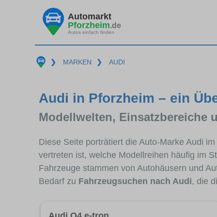
Automarkt
Pforzheim
.de
Autos einfach finden
❯
MARKEN
❯
AUDI
Audi in Pforzheim – ein Übe
Modellwelten, Einsatzbereiche 
Diese Seite porträtiert die Auto-Marke Audi i
vertreten ist, welche Modellreihen häufig im 
Fahrzeuge stammen von Autohäusern und Aut
Bedarf zu
Fahrzeugsuchen nach Audi
, die 
Audi Q4 e-tron