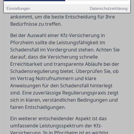
Einblicke, wie Sie die Bedingungen richtig deuten
Einstellungen
und worauf es bei Kundenbewertungen wirklich
Datenschutzerklärung
ankommt, um die beste Entscheidung für Ihre
Bedürfnisse zu treffen.
Bei der Auswahl einer Kfz-Versicherung in
Pforzheim sollte die Leistungsfähigkeit im
Schadensfall im Vordergrund stehen. Achten Sie
darauf, dass die Versicherung schnelle
Erreichbarkeit und transparente Abläufe bei der
Schadensregulierung bietet. Überprüfen Sie, ob
im Vertrag Notrufnummern und klare
Anweisungen für den Schadensfall hinterlegt
sind. Eine zuverlässige Regulierungspraxis zeigt
sich in klaren, verständlichen Bedingungen und
fairen Entschädigungen.
Ein weiterer entscheidender Aspekt ist das
umfassende Leistungsspektrum der Kfz-
Versicherung. In in Pforzheim ist es wichtig,