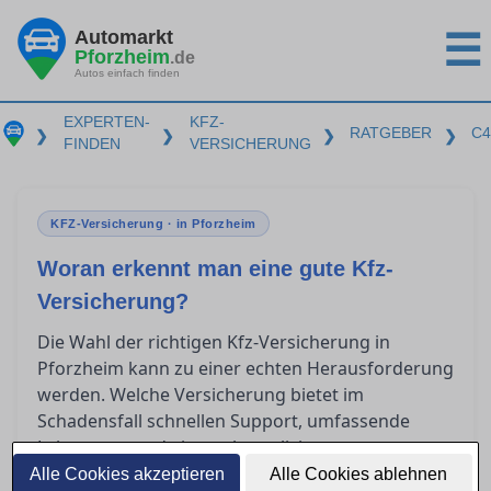
Automarkt
☰
Pforzheim
.de
Autos einfach finden
EXPERTEN-
KFZ-
RATGEBER
C4
❯
❯
❯
❯
FINDEN
VERSICHERUNG
KFZ-Versicherung · in Pforzheim
Woran erkennt man eine gute Kfz-
Versicherung?
Die Wahl der richtigen Kfz-Versicherung in
Pforzheim kann zu einer echten Herausforderung
werden. Welche Versicherung bietet im
Schadensfall schnellen Support, umfassende
Leistungen und eine unkomplizierte
Schadensregulierung? Dieser Ratgeber gibt Ihnen
Alle Cookies akzeptieren
Alle Cookies ablehnen