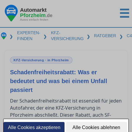
Automarkt
☰
Pforzheim
.de
Autos einfach finden
EXPERTEN-
KFZ-
RATGEBER
C4
❯
❯
❯
❯
FINDEN
VERSICHERUNG
KFZ-Versicherung · in Pforzheim
Schadenfreiheitsrabatt: Was er
bedeutet und was bei einem Unfall
passiert
Der Schadenfreiheitsrabatt ist essenziell für jeden
Autofahrer, der eine KFZ-Versicherung in
Pforzheim abschließt. Dieser Rabatt, auch SF-
Klasse genannt, kann erhebliche Einsparungen
Alle Cookies akzeptieren
Alle Cookies ablehnen
bei der Versicherungsprämie bedeuten. Doch was