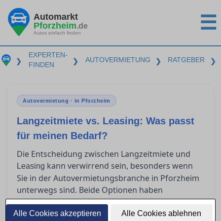
Automarkt
☰
Pforzheim
.de
Autos einfach finden
EXPERTEN-
AUTOVERMIETUNG
RATGEBER
❯
❯
❯
❯
FINDEN
Autovermietung · in Pforzheim
Langzeitmiete vs. Leasing: Was passt
für meinen Bedarf?
Die Entscheidung zwischen Langzeitmiete und
kann verwirrend sein, besonders wenn
Leasing
Sie in der Autovermietungsbranche in Pforzheim
unterwegs sind. Beide Optionen haben
spezifische Vorteile und unterschiedliche
Kostenstrukturen, die je nach individueller
Alle Cookies akzeptieren
Alle Cookies ablehnen