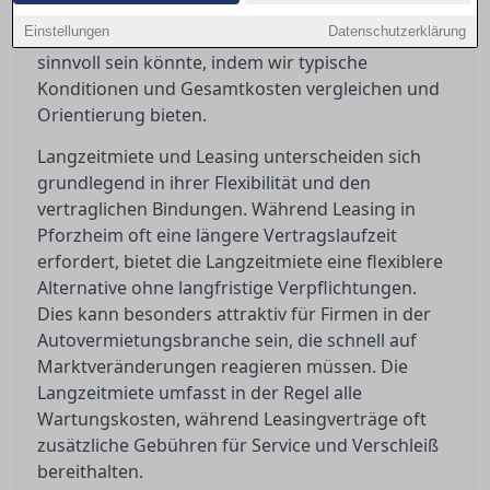
Nutzung und Bedarf variieren können. In diesem
Einstellungen
Datenschutzerklärung
Artikel beleuchten wir, welche Option für Sie
sinnvoll sein könnte, indem wir typische
Konditionen und Gesamtkosten vergleichen und
Orientierung bieten.
Langzeitmiete und Leasing unterscheiden sich
grundlegend in ihrer Flexibilität und den
vertraglichen Bindungen. Während Leasing in
Pforzheim oft eine längere Vertragslaufzeit
erfordert, bietet die Langzeitmiete eine flexiblere
Alternative ohne langfristige Verpflichtungen.
Dies kann besonders attraktiv für Firmen in der
Autovermietungsbranche sein, die schnell auf
Marktveränderungen reagieren müssen. Die
Langzeitmiete umfasst in der Regel alle
Wartungskosten, während Leasingverträge oft
zusätzliche Gebühren für Service und Verschleiß
bereithalten.