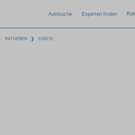
Rat
Autosuche
Experten finden
❯
RATGEBER
❯
C49231