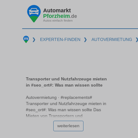
Automarkt
Pforzheim
.de
Autos einfach finden
❯
EXPERTEN-FINDEN
❯
AUTOVERMIETUNG
Transporter und Nutzfahrzeuge mieten
in #seo_ort#: Was man wissen sollte
Autovermietung · #replacements#
Transporter und Nutzfahrzeuge mieten in
#seo_ort#: Was man wissen sollte Das
Mieten von Transportern und
Nutzfahrzeugen #replacements# erfordert
weiterlesen
einige wichtige Überlegungen, die über das
einfache Anmieten eines Pkw hinausgehen.