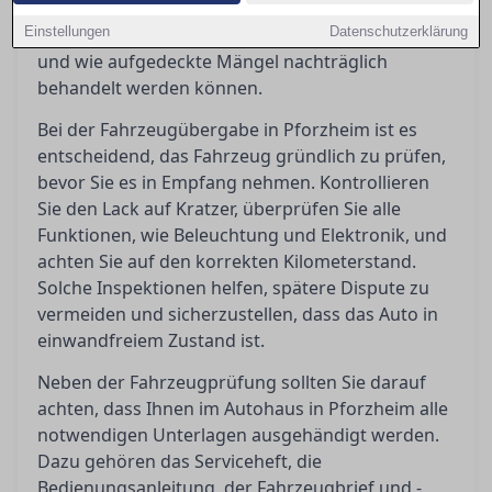
Übergaben reibungslos zu gestalten, indem sie
Einstellungen
aufzeigt, welche Dokumente erforderlich sind
Datenschutzerklärung
und wie aufgedeckte Mängel nachträglich
behandelt werden können.
Bei der Fahrzeugübergabe in Pforzheim ist es
entscheidend, das Fahrzeug gründlich zu prüfen,
bevor Sie es in Empfang nehmen. Kontrollieren
Sie den Lack auf Kratzer, überprüfen Sie alle
Funktionen, wie Beleuchtung und Elektronik, und
achten Sie auf den korrekten Kilometerstand.
Solche Inspektionen helfen, spätere Dispute zu
vermeiden und sicherzustellen, dass das Auto in
einwandfreiem Zustand ist.
Neben der Fahrzeugprüfung sollten Sie darauf
achten, dass Ihnen im Autohaus in Pforzheim alle
notwendigen Unterlagen ausgehändigt werden.
Dazu gehören das Serviceheft, die
Bedienungsanleitung, der Fahrzeugbrief und -