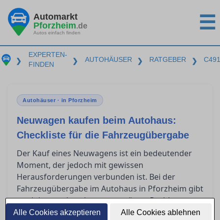
Automarkt
☰
Pforzheim
.de
Autos einfach finden
EXPERTEN-
AUTOHÄUSER
RATGEBER
C49
❯
❯
❯
❯
FINDEN
Autohäuser · in Pforzheim
Neuwagen kaufen beim Autohaus:
Checkliste für die Fahrzeugübergabe
Der Kauf eines Neuwagens ist ein bedeutender
Moment, der jedoch mit gewissen
Herausforderungen verbunden ist. Bei der
Fahrzeugübergabe im Autohaus in Pforzheim gibt
es einiges zu beachten, um spätere Probleme zu
vermeiden. Diese Checkliste hilft Ihnen, die
Alle Cookies akzeptieren
Alle Cookies ablehnen