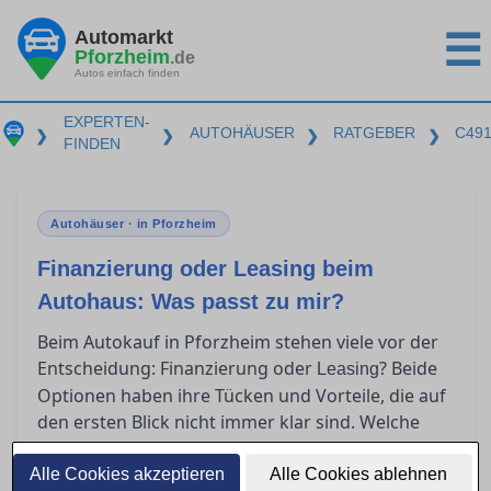
Automarkt
☰
Pforzheim
.de
Autos einfach finden
EXPERTEN-
AUTOHÄUSER
RATGEBER
C49
❯
❯
❯
❯
FINDEN
Autohäuser · in Pforzheim
Finanzierung oder Leasing beim
Autohaus: Was passt zu mir?
Beim Autokauf in Pforzheim stehen viele vor der
Entscheidung: Finanzierung oder
? Beide
Leasing
Optionen haben ihre Tücken und Vorteile, die auf
den ersten Blick nicht immer klar sind. Welche
Kosten wirklich auf Sie zukommen und welche
Lösung als Privatkunde am meisten Sinn macht,
Alle Cookies akzeptieren
Alle Cookies ablehnen