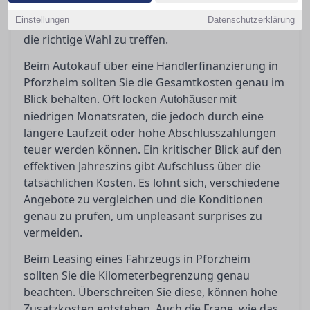
erfahren Sie hier. Bevor Sie unterschreiben,
Einstellungen
Datenschutzerklärung
sollten Sie genau wissen, worauf es ankommt, um
die richtige Wahl zu treffen.
Beim Autokauf über eine Händlerfinanzierung in
Pforzheim sollten Sie die Gesamtkosten genau im
Blick behalten. Oft locken
mit
Autohäuser
niedrigen Monatsraten, die jedoch durch eine
längere Laufzeit oder hohe Abschlusszahlungen
teuer werden können. Ein kritischer Blick auf den
effektiven Jahreszins gibt Aufschluss über die
tatsächlichen Kosten. Es lohnt sich, verschiedene
Angebote zu vergleichen und die Konditionen
genau zu prüfen, um unpleasant surprises zu
vermeiden.
Beim Leasing eines Fahrzeugs in Pforzheim
sollten Sie die Kilometerbegrenzung genau
beachten. Überschreiten Sie diese, können hohe
Zusatzkosten entstehen. Auch die Frage, wie das