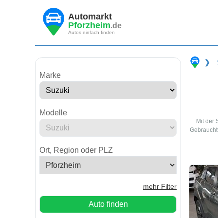
Automarkt
Pforzheim
.de
Autos einfach finden
❯
Marke
Modelle
Mit der 
Gebrauchtw
Ort, Region oder PLZ
mehr Filter
Auto finden