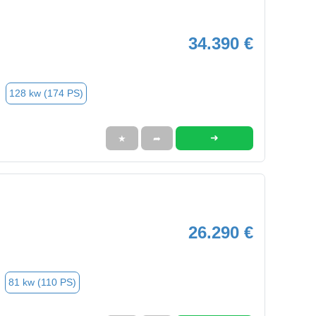
34.390 €
128 kw (174 PS)
➜
★
➦
26.290 €
81 kw (110 PS)