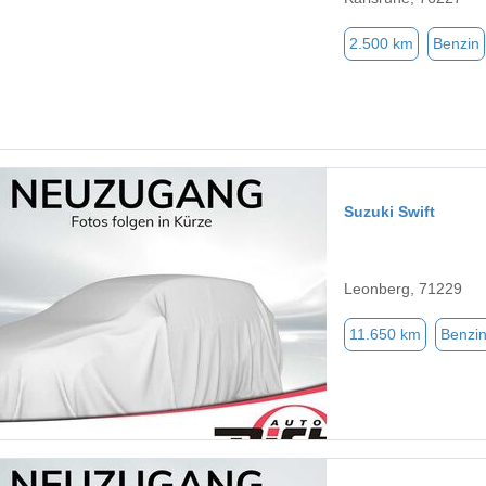
2.500 km
Benzin
Suzuki Swift
Leonberg, 71229
11.650 km
Benzi