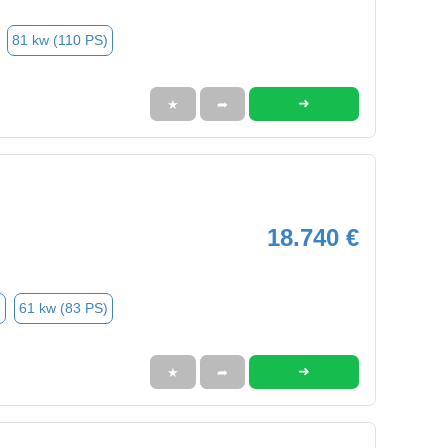
81 kw (110 PS)
➜
★
➦
18.740 €
n
61 kw (83 PS)
➜
★
➦