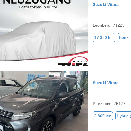
Suzuki Vitara
Leonberg, 71229
17.350 km
Benzi
Suzuki Vitara
Pforzheim, 75177
2.800 km
Hybrid 