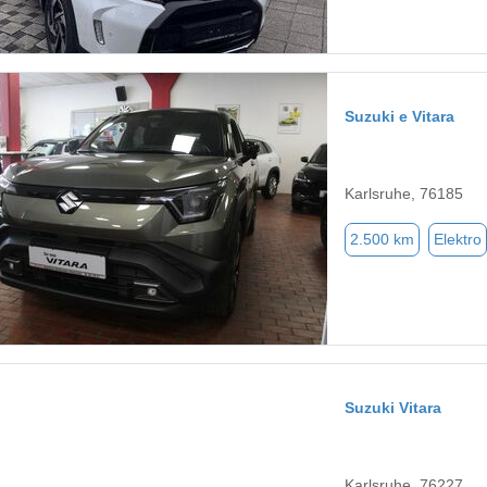
Suzuki e Vitara
Karlsruhe, 76185
2.500 km
Elektro
Suzuki Vitara
Karlsruhe, 76227