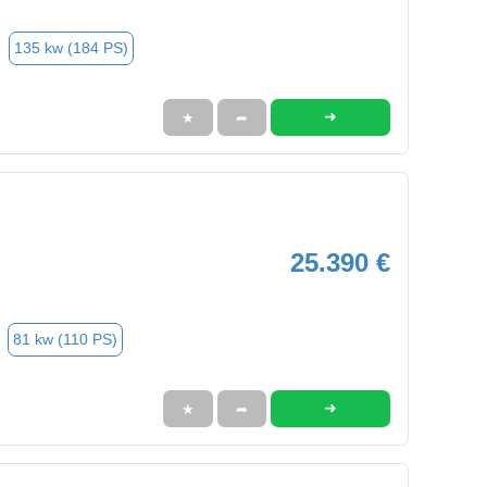
135 kw (184 PS)
➜
★
➦
25.390 €
81 kw (110 PS)
➜
★
➦