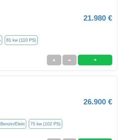
21.980 €
n
81 kw (110 PS)
➜
★
➦
26.900 €
(Benzin/Elekt
75 kw (102 PS)