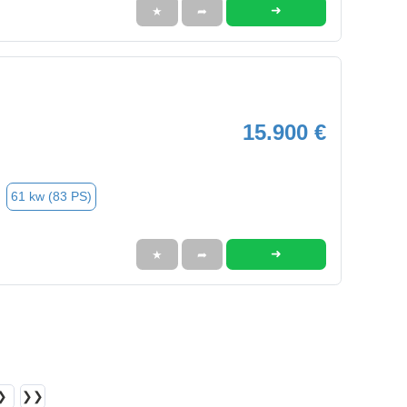
➜
★
➦
15.900 €
61 kw (83 PS)
➜
★
➦
❯
❯❯