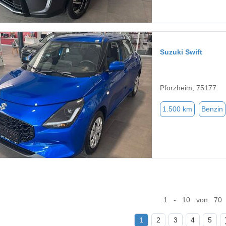
Suzuki Swift
Pforzheim, 75177
1.500 km
Benzin
1 - 10 von 70
1
2
3
4
5