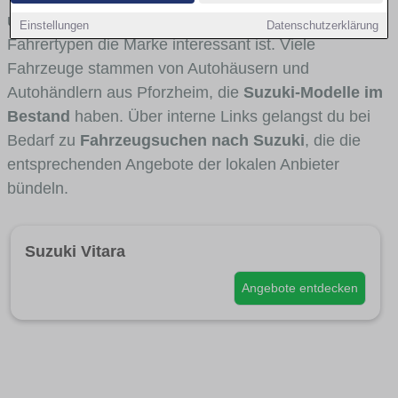
und Umlandverkehr zu sehen sind und für welche
Einstellungen
Datenschutzerklärung
Fahrertypen die Marke interessant ist. Viele
Fahrzeuge stammen von Autohäusern und
Autohändlern aus Pforzheim, die
Suzuki-Modelle im
Bestand
haben. Über interne Links gelangst du bei
Bedarf zu
Fahrzeugsuchen nach Suzuki
, die die
entsprechenden Angebote der lokalen Anbieter
bündeln.
Suzuki Vitara
Angebote entdecken