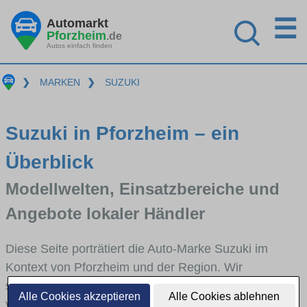
☰
Automarkt
Pforzheim
.de
Autos einfach finden
❯
MARKEN
❯
SUZUKI
Suzuki in Pforzheim – ein
Überblick
Modellwelten, Einsatzbereiche und
Angebote lokaler Händler
Diese Seite porträtiert die Auto-Marke Suzuki im
Kontext von Pforzheim und der Region. Wir
skizzieren, in welchen Fahrzeugklassen Suzuki stark
Alle Cookies akzeptieren
Alle Cookies ablehnen
vertreten ist, welche Modellreihen häufig im Stadt-