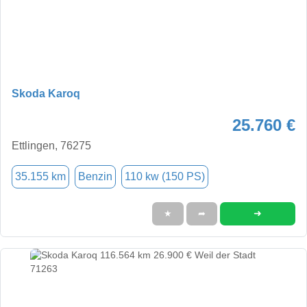
Skoda Karoq
25.760 €
Ettlingen, 76275
35.155 km
Benzin
110 kw (150 PS)
➜
★
➦