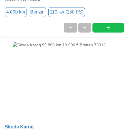
4.000 km
Benzin
110 kw (150 PS)
➜
★
➦
Skoda Karoq