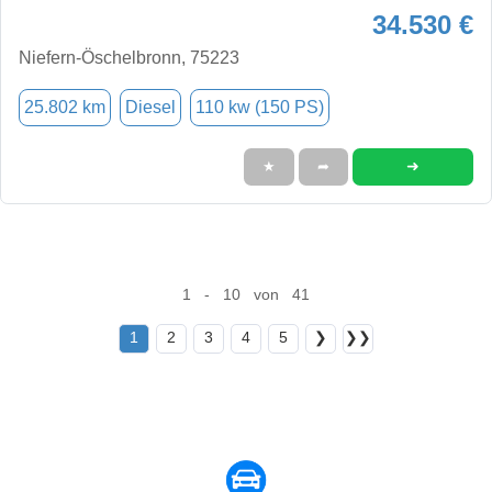
34.530 €
Niefern-Öschelbronn, 75223
25.802 km
Diesel
110 kw (150 PS)
➜
★
➦
1 - 10 von 41
1
2
3
4
5
❯
❯❯