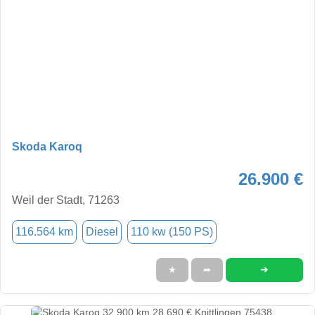
Skoda Karoq
26.900 €
Weil der Stadt, 71263
116.564 km
Diesel
110 kw (150 PS)
➜
★
➦