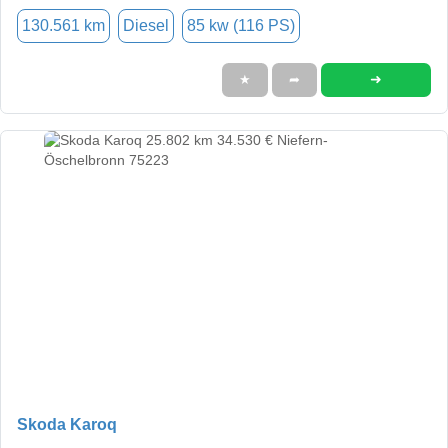
130.561 km
Diesel
85 kw (116 PS)
➜
★
➦
Skoda Karoq