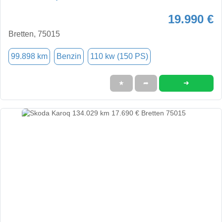
19.990 €
Bretten, 75015
99.898 km
Benzin
110 kw (150 PS)
➜
★
➦