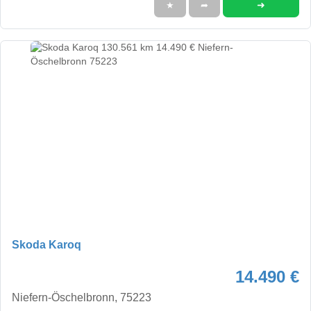
➜
★
➦
Skoda Karoq
14.490 €
Niefern-Öschelbronn, 75223