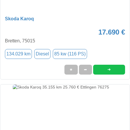
Skoda Karoq
17.690 €
Bretten, 75015
134.029 km
Diesel
85 kw (116 PS)
➜
★
➦