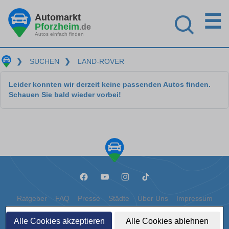
☰
Automarkt
Pforzheim
.de
Autos einfach finden
❯
SUCHEN
❯
LAND-ROVER
Leider konnten wir derzeit keine passenden Autos finden.
Schauen Sie bald wieder vorbei!
Ratgeber
FAQ
Presse
Städte
Über Uns
Impressum
Datenschutz
Cookies
Alle Cookies akzeptieren
Alle Cookies ablehnen