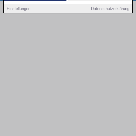
Copyright © 2000 - 2026 | 1A Infosysteme GmbH | Content by: 1a-sites-autos
Einstellungen
Datenschutzerklärung
08.08.2026