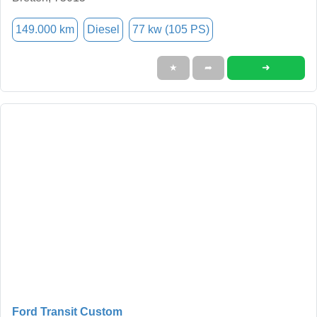
149.000 km
Diesel
77 kw (105 PS)
➜
★
➦
Ford Transit Custom