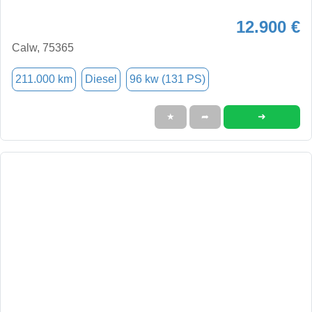
12.900 €
Calw, 75365
211.000 km
Diesel
96 kw (131 PS)
➜
★
➦