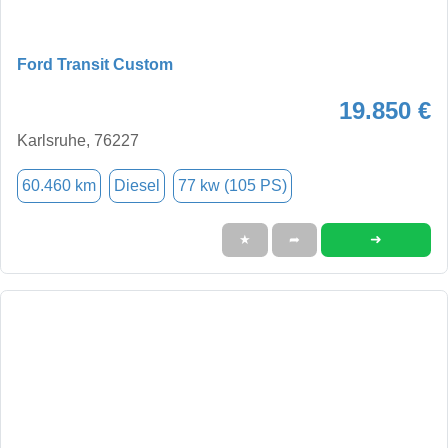
Ford Transit Custom
19.850 €
Karlsruhe, 76227
60.460 km
Diesel
77 kw (105 PS)
➜
★
➦