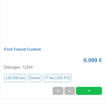
Ford Transit Custom
9.999 €
Ditzingen, 71254
130.000 km
Diesel
77 kw (105 PS)
➜
★
➦