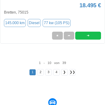
18.495 €
Bretten, 75015
145.000 km
Diesel
77 kw (105 PS)
➜
★
➦
1 - 10 von 39
1
2
3
4
❯
❯❯