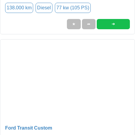
138.000 km
Diesel
77 kw (105 PS)
➜
★
➦
Ford Transit Custom