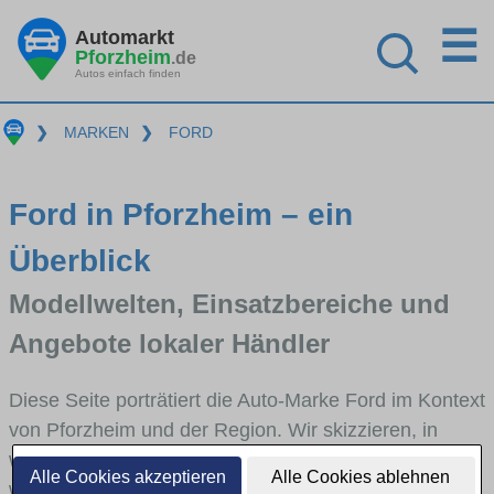
☰
Automarkt
Pforzheim
.de
Autos einfach finden
❯
MARKEN
❯
FORD
Ford in Pforzheim – ein
Überblick
Modellwelten, Einsatzbereiche und
Angebote lokaler Händler
Diese Seite porträtiert die Auto-Marke Ford im Kontext
von Pforzheim und der Region. Wir skizzieren, in
welchen Fahrzeugklassen Ford stark vertreten ist,
Alle Cookies akzeptieren
Alle Cookies ablehnen
welche Modellreihen häufig im Stadt- und