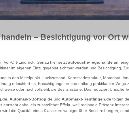
 handeln – Besichtigung vor Ort 
n Vor-Ort-Eindruck. Genau hier setzt
autosuche-regional.de
an, ein
imer im eigenen Einzugsgebiet sichtbar werden und Besichtigung, Zust
ung in den Mittelpunkt. Lackzustand, Karosseriestruktur, Motorlauf, I
ordnung erleichtert es, Besichtigungstermine entlang praktikabler Wege
hweise oder nachvollziehbare Besitzhistorie. Das reduziert Unsicherhe
g.de
,
Automarkt-Bottrop.de
und
Automarkt-Reutlingen.de
folgen de
entsteht dabei ein zusätzlicher Effekt, weil regionale Präsenz Interess
o wird die Qualität eines Klassikers weniger über Beschreibungen, son