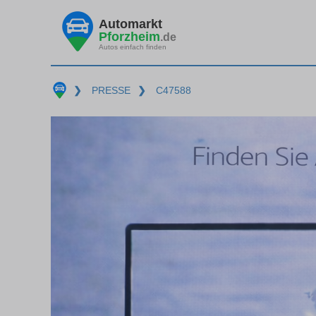
Automarkt
Pforzheim
.de
Autos einfach finden
❯
PRESSE
❯
C47588