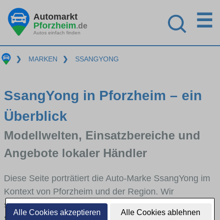
☰
Automarkt
Pforzheim
.de
Autos einfach finden
❯
MARKEN
❯
SSANGYONG
SsangYong in Pforzheim – ein
Überblick
Modellwelten, Einsatzbereiche und
Angebote lokaler Händler
Diese Seite porträtiert die Auto-Marke SsangYong im
Kontext von Pforzheim und der Region. Wir
skizzieren, in welchen Fahrzeugklassen SsangYong
Alle Cookies akzeptieren
Alle Cookies ablehnen
stark vertreten ist, welche Modellreihen häufig im