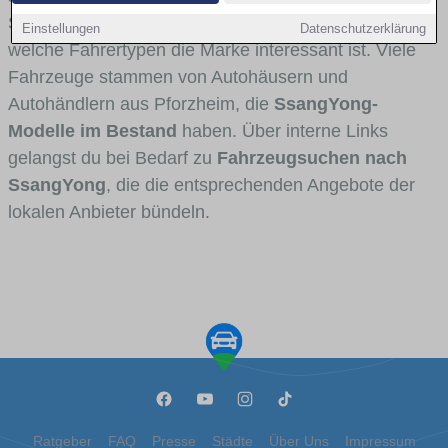
Stadt- und Umlandverkehr zu sehen sind und für
Einstellungen
Datenschutzerklärung
welche Fahrertypen die Marke interessant ist. Viele
Fahrzeuge stammen von Autohäusern und
Autohändlern aus Pforzheim, die
SsangYong-
Modelle im Bestand
haben. Über interne Links
gelangst du bei Bedarf zu
Fahrzeugsuchen nach
SsangYong
, die die entsprechenden Angebote der
lokalen Anbieter bündeln.
Ratgeber
FAQ
Presse
Städte
Über Uns
Impressum