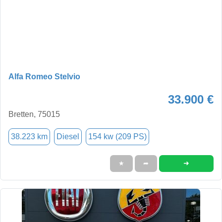
Alfa Romeo Stelvio
33.900 €
Bretten, 75015
38.223 km
Diesel
154 kw (209 PS)
➜
★
➦