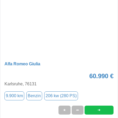
Alfa Romeo Giulia
60.990 €
Karlsruhe, 76131
9.900 km
Benzin
206 kw (280 PS)
➜
★
➦