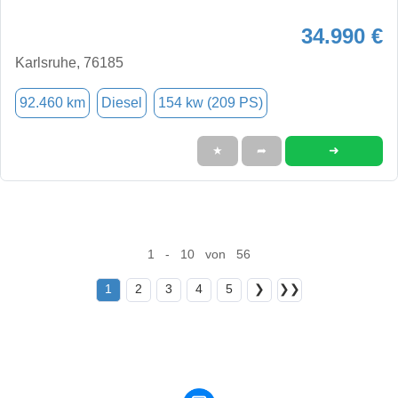
34.990 €
Karlsruhe, 76185
92.460 km
Diesel
154 kw (209 PS)
➜
★
➦
1 - 10 von 56
1
2
3
4
5
❯
❯❯