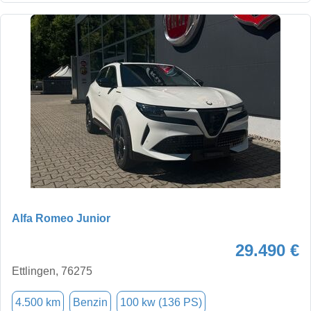
Alfa Romeo Junior
29.490 €
Ettlingen, 76275
4.500 km
Benzin
100 kw (136 PS)