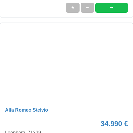
➜
★
➦
Alfa Romeo Stelvio
34.990 €
Leonberg, 71229