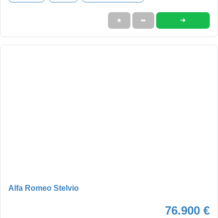
➜
★
➦
Alfa Romeo Stelvio
76.900 €