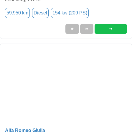
59.950 km
Diesel
154 kw (209 PS)
➜
★
➦
Alfa Romeo Giulia