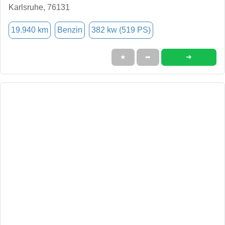
Karlsruhe, 76131
19.940 km
Benzin
382 kw (519 PS)
➜
★
➦