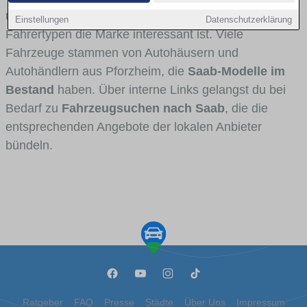
und Umlandverkehr zu sehen sind und für welche
Einstellungen
Datenschutzerklärung
Fahrertypen die Marke interessant ist. Viele
Fahrzeuge stammen von Autohäusern und
Autohändlern aus Pforzheim, die
Saab-Modelle im
Bestand
haben. Über interne Links gelangst du bei
Bedarf zu
Fahrzeugsuchen nach Saab
, die die
entsprechenden Angebote der lokalen Anbieter
bündeln.
Ratgeber
FAQ
Presse
Städte
Über Uns
Impressum