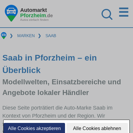
☰
Automarkt
Pforzheim
.de
Autos einfach finden
❯
MARKEN
❯
SAAB
Saab in Pforzheim – ein
Überblick
Modellwelten, Einsatzbereiche und
Angebote lokaler Händler
Diese Seite porträtiert die Auto-Marke Saab im
Kontext von Pforzheim und der Region. Wir
skizzieren, in welchen Fahrzeugklassen Saab stark
Alle Cookies akzeptieren
Alle Cookies ablehnen
vertreten ist, welche Modellreihen häufig im Stadt-