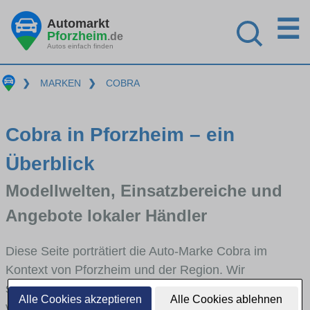
☰
Automarkt
Pforzheim
.de
Autos einfach finden
❯
MARKEN
❯
COBRA
Cobra in Pforzheim – ein
Überblick
Modellwelten, Einsatzbereiche und
Angebote lokaler Händler
Diese Seite porträtiert die Auto-Marke Cobra im
Kontext von Pforzheim und der Region. Wir
skizzieren, in welchen Fahrzeugklassen Cobra stark
Alle Cookies akzeptieren
Alle Cookies ablehnen
vertreten ist, welche Modellreihen häufig im Stadt-