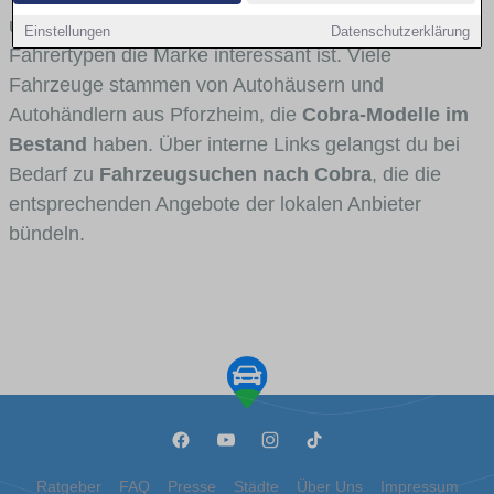
und Umlandverkehr zu sehen sind und für welche
Einstellungen
Datenschutzerklärung
Fahrertypen die Marke interessant ist. Viele
Fahrzeuge stammen von Autohäusern und
Autohändlern aus Pforzheim, die
Cobra-Modelle im
Bestand
haben. Über interne Links gelangst du bei
Bedarf zu
Fahrzeugsuchen nach Cobra
, die die
entsprechenden Angebote der lokalen Anbieter
bündeln.
Ratgeber
FAQ
Presse
Städte
Über Uns
Impressum