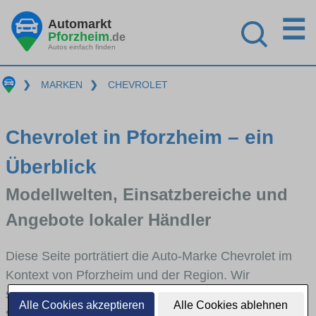
☰
Automarkt
Pforzheim
.de
Autos einfach finden
❯
MARKEN
❯
CHEVROLET
Chevrolet in Pforzheim – ein
Überblick
Modellwelten, Einsatzbereiche und
Angebote lokaler Händler
Diese Seite porträtiert die Auto-Marke Chevrolet im
Kontext von Pforzheim und der Region. Wir
skizzieren, in welchen Fahrzeugklassen Chevrolet
Alle Cookies akzeptieren
Alle Cookies ablehnen
stark vertreten ist, welche Modellreihen häufig im