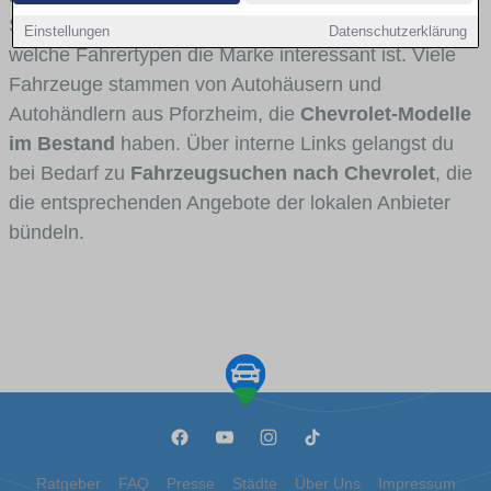
Stadt- und Umlandverkehr zu sehen sind und für
Einstellungen
Datenschutzerklärung
welche Fahrertypen die Marke interessant ist. Viele
Fahrzeuge stammen von Autohäusern und
Autohändlern aus Pforzheim, die
Chevrolet-Modelle
im Bestand
haben. Über interne Links gelangst du
bei Bedarf zu
Fahrzeugsuchen nach Chevrolet
, die
die entsprechenden Angebote der lokalen Anbieter
bündeln.
Ratgeber
FAQ
Presse
Städte
Über Uns
Impressum