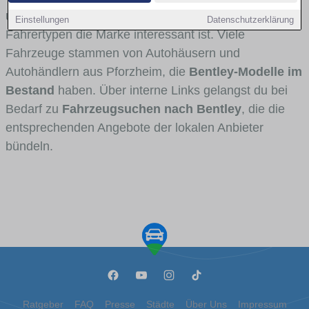
und Umlandverkehr zu sehen sind und für welche
Einstellungen
Datenschutzerklärung
Fahrertypen die Marke interessant ist. Viele
Fahrzeuge stammen von Autohäusern und
Autohändlern aus Pforzheim, die
Bentley-Modelle im
Bestand
haben. Über interne Links gelangst du bei
Bedarf zu
Fahrzeugsuchen nach Bentley
, die die
entsprechenden Angebote der lokalen Anbieter
bündeln.
Ratgeber
FAQ
Presse
Städte
Über Uns
Impressum