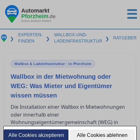
Automarkt
☰
Pforzheim
.de
Autos einfach finden
EXPERTEN-
WALLBOX-UND-
RATGEBER
❯
❯
❯
FINDEN
LADEINFRASTRUKTUR
Wallbox & Ladeinfrastruktur · in Pforzheim
Wallbox in der Mietwohnung oder
WEG: Was Mieter und Eigentümer
wissen müssen
Die Installation einer
in Mietwohnungen
Wallbox
oder innerhalb einer
Wohnungseigentümergemeinschaft (WEG) in
Pforzheim wirft viele rechtliche und technische
Alle Cookies akzeptieren
Alle Cookies ablehnen
Fragen für Mieter und Eigentümer auf. Während