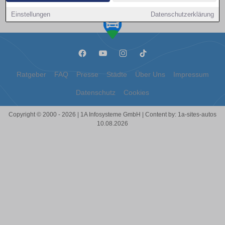
echten Schäden bestehen und wie Sie sich optimal auf die
Rückgabe vorbereiten können. Bei der Rückgabe eines
Einstellungen
Datenschutzerklärung
Leasingfahrzeugs #replacements# wird eine detaillierte Inspektion
durchgeführt. Fachleute prüfen den Zustand des Fahrzeugs auf
mögliche Abweichungen vom normalen Verschleiß.
Gebrauchsspuren wie kleine Kratzer oder leichter Abrieb an den
Sitzen gelten in der Regel als normal. Dagegen können tiefe
Kratzer, große Dellen oder Risse als Schäden eingestuft werden,
Ratgeber
FAQ
Presse
Städte
Über Uns
Impressum
die zusätzliche Kosten verursachen. Zur Vorbereitung auf die
Leasingrückgabe sollten Sie #replacements# Ihr Fahrzeug vorab
Datenschutz
Cookies
gründlich reinigen und inspizieren. Achten Sie auf kleinere Mängel
wie Steinschläge oder abgefahrene Reifenprofile, die leicht vor der
Copyright © 2000 - 2026 | 1A Infosysteme GmbH | Content by: 1a-sites-autos
Rückgabe behoben werden können. Regionale Werkstätten bieten
10.08.2026
häufig spezielle Checks an, um den Zustand des Fahrzeugs zu
bewerten. Solche vorbeugenden Maßnahmen können Ihnen
helfen, unnötige Zusatzkosten zu vermeiden. Einige
Leasinggesellschaften #replacements# bieten vor der Rückgabe
eine sogenannte "Vorabinspektion" an. Diese ermöglicht es,
potenzielle Schäden frühzeitig zu identifizieren und gegebenenfalls
selbst beheben zu lassen. So vermeiden Sie oftmals höhere
Kosten, die bei der eigentlichen Rückgabe entstehen können. Die
Vorabinspektion schafft zudem Klarheit darüber, welche
Reparaturen tatsächlich notwendig sind. Bei der Rückgabe fallen