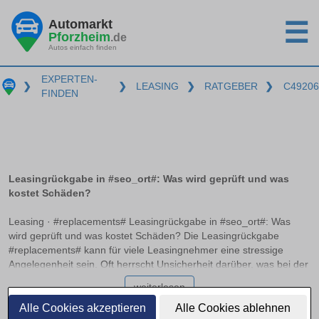
Automarkt
☰
Pforzheim
.de
Autos einfach finden
EXPERTEN-
❯
❯
LEASING
❯
RATGEBER
❯
C49206
FINDEN
Leasingrückgabe in #seo_ort#: Was wird geprüft und was
kostet Schäden?
Leasing · #replacements# Leasingrückgabe in #seo_ort#: Was
wird geprüft und was kostet Schäden? Die Leasingrückgabe
#replacements# kann für viele Leasingnehmer eine stressige
Angelegenheit sein. Oft herrscht Unsicherheit darüber, was bei der
Rückgabe genau geprüft wird und welche Kosten für mögliche
weiterlesen
Schäden entstehen können. In diesem Ratgeber erfahren Sie,
welche Unterschiede zwischen normalen Gebrauchsspuren und
Alle Cookies akzeptieren
Alle Cookies ablehnen